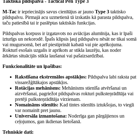
Taktiskā pildspalva - Tactical Pen Type 3
M-Tac
ir iepriecinājis savus cienītājus ar jauno
Type 3
taktisko
pildspalvu. Pirmajā acu uzmetienā tā izskatās kā parasta pildspalva,
taču patiesībā tai ir paslēptas taktiskās funkcijas.
Pildspalvas korpuss ir izgatavots no aviācijas alumīnija, kas ir īpaši
izturīgs un nekorodē. Īpašs klipsis ļauj pildspalvu nēsāt ne tikai somā
vai mugursomā, bet arī piestiprināt kabatā vai pie aprīkojuma.
Rokturī esošais uzgalis ir aprīkots ar stikla lauzēju, kas noder
ārkārtas situācijās stikla laušanai vai pašaizsardzībai.
Funkcionalitāte un īpašības:
Rakstīšana ekstremālos apstākļos:
Pildspalva labi raksta pat
vissarežģītākajos apstākļos.
Rotācijas mehānisms:
Mehānisms stienīša atvēršanai un
aizvēršanai, pagriežot pildspalvas rokturi pulksteņrādītāja vai
pretēji pulksteņrādītāja virzienam.
Nomaināms stienītis:
Kad tintes stienītis iztukšojas, to viegli
var nomainīt pret jaunu.
Universāla izmantošana:
Noderīga gan pārgājienos un
ceļojumos, gan ikdienas lietošanā.
Tehniskie dati: