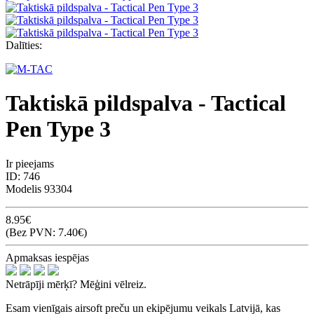
Dalīties:
Taktiskā pildspalva - Tactical
Pen Type 3
Ir pieejams
ID:
746
Modelis
93304
8.95€
(Bez PVN: 7.40€)
Apmaksas iespējas
Netrāpīji mērķī? Mēģini vēlreiz.
Esam vienīgais airsoft preču un ekipējumu veikals Latvijā, kas