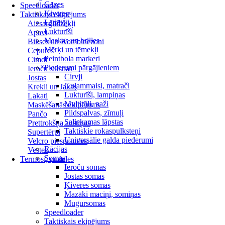
Gāzes
Speedloader
Ķiveres
Taktiskais ekipējums
Lādētāji
Aizsarglīdzekļi
Lukturīši
Apavi
Maskas un brilles
Bikses un Kombinezoni
Mērķi un tēmekļi
Cepures
Peintbola markeri
Cimdi
Piederumi pārgājieniem
Ieroču siksnas
Cirvji
Jostas
Guļammaisi, matrači
Krekli un Jakas
Lukturīši, lampiņas
Lakati
Multitūli, naži
Maskēšanās ekipējums
Pildspalvas, zīmuļi
Pančo
Saliekamas lāpstas
Prettrokšņa austiņas
Taktiskie rokaspulksteņi
Supertērpi
Universālie galda piederumi
Velcro piespraudes
Rācijas
Vestes
Somas
Termosi, pudeles
Ieroču somas
Jostas somas
Ķiveres somas
Mazāki maciņi, somiņas
Mugursomas
Speedloader
Taktiskais ekipējums