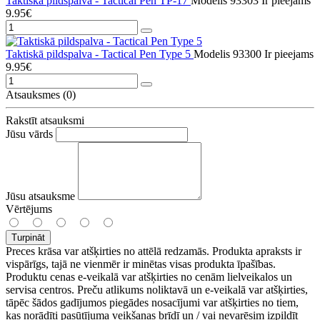
Taktiskā pildspalva - Tactical Pen TP-17
Modelis 93303
Ir pieejams
9.95€
Taktiskā pildspalva - Tactical Pen Type 5
Modelis 93300
Ir pieejams
9.95€
Atsauksmes (0)
Rakstīt atsauksmi
Jūsu vārds
Jūsu atsauksme
Vērtējums
Turpināt
Preces krāsa var atšķirties no attēlā redzamās. Produkta apraksts ir
vispārīgs, tajā ne vienmēr ir minētas visas produkta īpašības.
Produktu cenas e-veikalā var atšķirties no cenām lielveikalos un
servisa centros. Preču atlikums noliktavā un e-veikalā var atšķirties,
tāpēc šādos gadījumos piegādes nosacījumi var atšķirties no tiem,
kas norādīti pasūtījuma veikšanas brīdī un / vai nevarēsim izpildīt