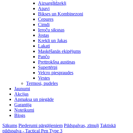
Aizsarglīdzekļi
Apavi
Bikses un Kombinezoni
Cepures
Cimdi
Ieroču siksnas
Jostas
Krekli un Jakas
Lakati
Maskēšanās ekipējums
Pančo
Prettrokšņa austiņas
Supertērpi
Velcro piespraudes
Vestes
Termosi, pudeles
Jaunumi
Akcijas
Apmaksa un piegāde
Garantija
Noteikumi
Blogs
Sākums
Piederumi pārgājieniem
Pildspalvas, zīmuļi
Taktiskā
pildspalva - Tactical Pen Type 3