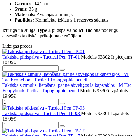
Garums:
14,5 cm
Svars:
35 g
Materiāls:
Aviācijas alumīnijs
Papildus:
Komplektā iekļauts 1 rezerves stienītis
Izturīgā un stilīgā
Type 3
pildspalva no
M-Tac
būs noderīgs
aksesuārs taktiskā aprīkojuma cienītājiem.
Līdzīgas preces
Taktiskā pildspalva - Tactical Pen TP-01
Modelis 93302
Ir pieejams
10.95€
Taktiskais zīmulis, lietošanai pat nelabvēlīgos laikapstākļos - M-Tac
Ecopybook Tactical Topographic pencil
Modelis 93305
Izpārdots
19.95€
Taktiskā pildspalva - Tactical Pen TP-93
Modelis 93301
Izpārdots
15.95€