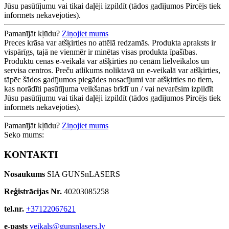
Jūsu pasūtījumu vai tikai daļēji izpildīt (tādos gadījumos Pircējs tiek
informēts nekavējoties).
Pamanījāt kļūdu?
Ziņojiet mums
Preces krāsa var atšķirties no attēlā redzamās. Produkta apraksts ir
vispārīgs, tajā ne vienmēr ir minētas visas produkta īpašības.
Produktu cenas e-veikalā var atšķirties no cenām lielveikalos un
servisa centros. Preču atlikums noliktavā un e-veikalā var atšķirties,
tāpēc šādos gadījumos piegādes nosacījumi var atšķirties no tiem,
kas norādīti pasūtījuma veikšanas brīdī un / vai nevarēsim izpildīt
Jūsu pasūtījumu vai tikai daļēji izpildīt (tādos gadījumos Pircējs tiek
informēts nekavējoties).
Pamanījāt kļūdu?
Ziņojiet mums
Seko mums:
KONTAKTI
Nosaukums
SIA GUNSnLASERS
Reģistrācijas Nr.
40203085258
tel.nr.
+37122067621
e-pasts
veikals@gunsnlasers.lv