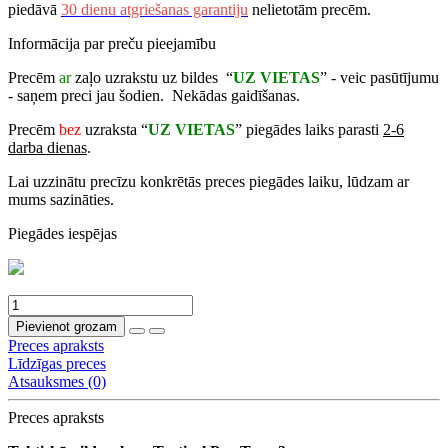
piedāvā
30 dienu atgriešanas garantiju
nelietotām precēm.
Informācija par preču pieejamību
Precēm
ar
zaļo uzrakstu uz bildes “
UZ VIETAS
” - veic pasūtījumu
- saņem preci jau šodien. Nekādas gaidīšanas.
Precēm
bez
uzraksta “
UZ VIETAS
” piegādes laiks parasti
2-6
darba dienas
.
Lai uzzinātu precīzu konkrētās preces piegādes laiku, lūdzam ar
mums sazināties.
Piegādes iespējas
Pievienot grozam
Preces apraksts
Līdzīgas preces
Atsauksmes (0)
Preces apraksts