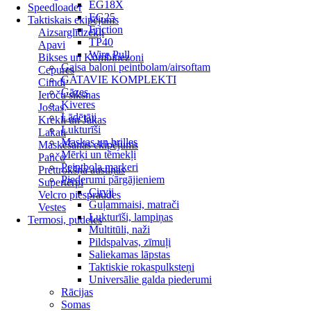
EG18X
Speedloader
EG25
Taktiskais ekipējums
Friction
Aizsarglīdzekļi
TP40
Apavi
Wire Pull
Bikses un Kombinezoni
Gaisa baloni peintbolam/airsoftam
Cepures
GATAVIE KOMPLEKTI
Cimdi
Gāzes
Ieroču siksnas
Ķiveres
Jostas
Lādētāji
Krekli un Jakas
Lukturīši
Lakati
Maskas un brilles
Maskēšanās ekipējums
Mērķi un tēmekļi
Pančo
Peintbola markeri
Prettrokšņa austiņas
Piederumi pārgājieniem
Supertērpi
Cirvji
Velcro piespraudes
Guļammaisi, matrači
Vestes
Lukturīši, lampiņas
Termosi, pudeles
Multitūli, naži
Pildspalvas, zīmuļi
Saliekamas lāpstas
Taktiskie rokaspulksteņi
Universālie galda piederumi
Rācijas
Somas