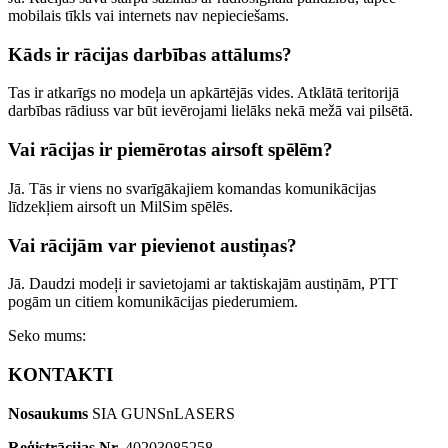
mobilais tīkls vai internets nav nepieciešams.
Kāds ir rācijas darbības attālums?
Tas ir atkarīgs no modeļa un apkārtējās vides. Atklātā teritorijā
darbības rādiuss var būt ievērojami lielāks nekā mežā vai pilsētā.
Vai rācijas ir piemērotas airsoft spēlēm?
Jā. Tās ir viens no svarīgākajiem komandas komunikācijas
līdzekļiem airsoft un MilSim spēlēs.
Vai rācijām var pievienot austiņas?
Jā. Daudzi modeļi ir savietojami ar taktiskajām austiņām, PTT
pogām un citiem komunikācijas piederumiem.
Seko mums:
KONTAKTI
Nosaukums
SIA GUNSnLASERS
Reģistrācijas Nr.
40203085258