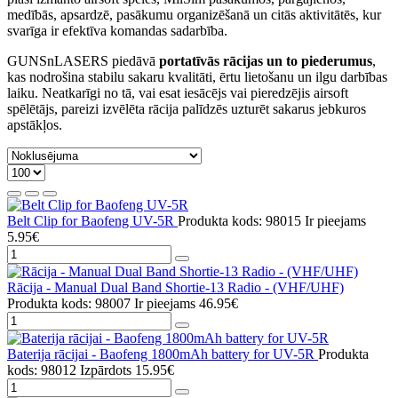
medībās, apsardzē, pasākumu organizēšanā un citās aktivitātēs, kur
svarīga ir efektīva komandas sadarbība.
GUNSnLASERS piedāvā
portatīvās rācijas un to piederumus
,
kas nodrošina stabilu sakaru kvalitāti, ērtu lietošanu un ilgu darbības
laiku. Neatkarīgi no tā, vai esat iesācējs vai pieredzējis airsoft
spēlētājs, pareizi izvēlēta rācija palīdzēs uzturēt sakarus jebkuros
apstākļos.
Belt Clip for Baofeng UV-5R
Produkta kods: 98015
Ir pieejams
5.95€
Rācija - Manual Dual Band Shortie-13 Radio - (VHF/UHF)
Produkta kods: 98007
Ir pieejams
46.95€
Baterija rācijai - Baofeng 1800mAh battery for UV-5R
Produkta
kods: 98012
Izpārdots
15.95€