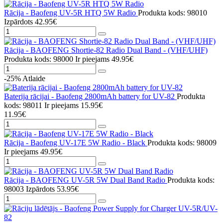
Rācija - Baofeng UV-5R HTQ 5W Radio
Produkta kods: 98010
Izpārdots
42.95€
Rācija - BAOFENG Shortie-82 Radio Dual Band - (VHF/UHF)
Produkta kods: 98000
Ir pieejams
49.95€
-25%
Atlaide
Baterija rācijai - Baofeng 2800mAh battery for UV-82
Produkta
kods: 98011
Ir pieejams
15.95€
11.95€
Rācija - Baofeng UV-17E 5W Radio - Black
Produkta kods: 98009
Ir pieejams
49.95€
Rācija - BAOFENG UV-5R 5W Dual Band Radio
Produkta kods:
98003
Izpārdots
53.95€