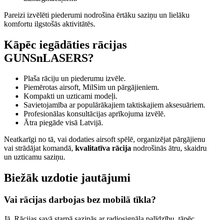
Pareizi izvēlēti piederumi nodrošina ērtāku saziņu un lielāku
komfortu ilgstošās aktivitātēs.
Kāpēc iegādāties rācijas
GUNSnLASERS?
Plaša rāciju un piederumu izvēle.
Piemērotas airsoft, MilSim un pārgājieniem.
Kompakti un uzticami modeļi.
Savietojamība ar populārākajiem taktiskajiem aksesuāriem.
Profesionālas konsultācijas aprīkojuma izvēlē.
Ātra piegāde visā Latvijā.
Neatkarīgi no tā, vai dodaties airsoft spēlē, organizējat pārgājienu
vai strādājat komandā,
kvalitatīva rācija
nodrošinās ātru, skaidru
un uzticamu saziņu.
Biežāk uzdotie jautājumi
Vai rācijas darbojas bez mobilā tīkla?
Jā. Rācijas savā starpā sazinās ar radiosignāla palīdzību, tāpēc