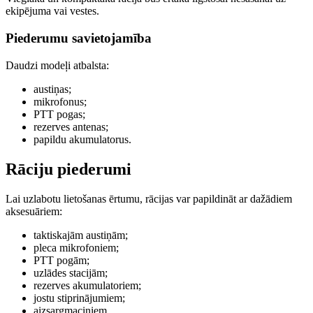
ekipējuma vai vestes.
Piederumu savietojamība
Daudzi modeļi atbalsta:
austiņas;
mikrofonus;
PTT pogas;
rezerves antenas;
papildu akumulatorus.
Rāciju piederumi
Lai uzlabotu lietošanas ērtumu, rācijas var papildināt ar dažādiem
aksesuāriem:
taktiskajām austiņām;
pleca mikrofoniem;
PTT pogām;
uzlādes stacijām;
rezerves akumulatoriem;
jostu stiprinājumiem;
aizsargmaciņiem.