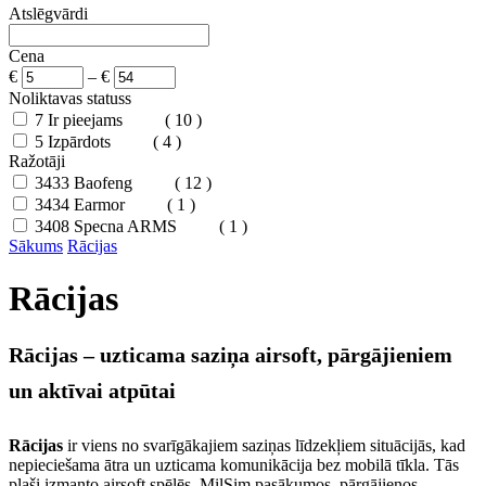
Atslēgvārdi
Cena
€
–
€
Noliktavas statuss
7
Ir pieejams
( 10 )
5
Izpārdots
( 4 )
Ražotāji
3433
Baofeng
( 12 )
3434
Earmor
( 1 )
3408
Specna ARMS
( 1 )
Sākums
Rācijas
Rācijas
Rācijas – uzticama saziņa airsoft, pārgājieniem
un aktīvai atpūtai
Rācijas
ir viens no svarīgākajiem saziņas līdzekļiem situācijās, kad
nepieciešama ātra un uzticama komunikācija bez mobilā tīkla. Tās
plaši izmanto airsoft spēlēs, MilSim pasākumos, pārgājienos,