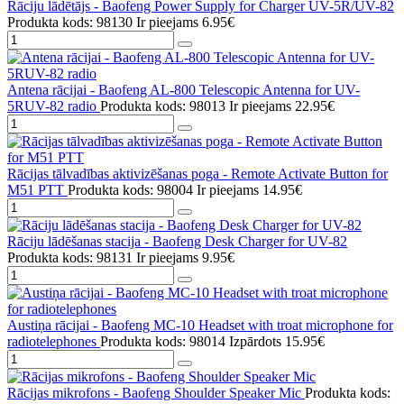
Rāciju lādētājs - Baofeng Power Supply for Charger UV-5R/UV-82
Produkta kods: 98130
Ir pieejams
6.95€
Antena rācijai - Baofeng AL-800 Telescopic Antenna for UV-
5RUV-82 radio
Produkta kods: 98013
Ir pieejams
22.95€
Rācijas tālvadības aktivizēšanas poga - Remote Activate Button for
M51 PTT
Produkta kods: 98004
Ir pieejams
14.95€
Rāciju lādēšanas stacija - Baofeng Desk Charger for UV-82
Produkta kods: 98131
Ir pieejams
9.95€
Austiņa rācijai - Baofeng MC-10 Headset with troat microphone for
radiotelephones
Produkta kods: 98014
Izpārdots
15.95€
Rācijas mikrofons - Baofeng Shoulder Speaker Mic
Produkta kods: