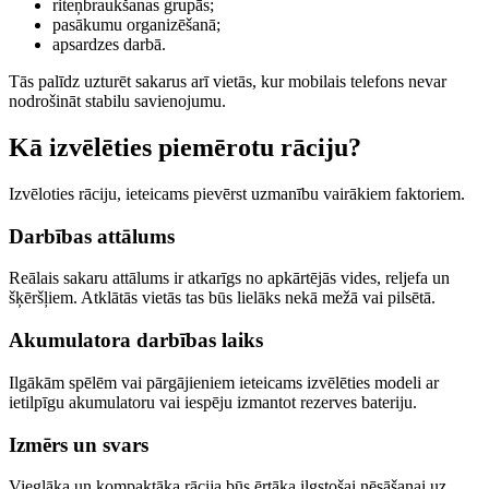
riteņbraukšanas grupās;
pasākumu organizēšanā;
apsardzes darbā.
Tās palīdz uzturēt sakarus arī vietās, kur mobilais telefons nevar
nodrošināt stabilu savienojumu.
Kā izvēlēties piemērotu rāciju?
Izvēloties rāciju, ieteicams pievērst uzmanību vairākiem faktoriem.
Darbības attālums
Reālais sakaru attālums ir atkarīgs no apkārtējās vides, reljefa un
šķēršļiem. Atklātās vietās tas būs lielāks nekā mežā vai pilsētā.
Akumulatora darbības laiks
Ilgākām spēlēm vai pārgājieniem ieteicams izvēlēties modeli ar
ietilpīgu akumulatoru vai iespēju izmantot rezerves bateriju.
Izmērs un svars
Vieglāka un kompaktāka rācija būs ērtāka ilgstošai nēsāšanai uz