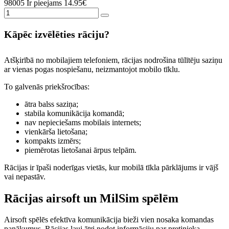
98005
Ir pieejams
14.95€
Kāpēc izvēlēties rāciju?
Atšķirībā no mobilajiem telefoniem, rācijas nodrošina tūlītēju saziņu
ar vienas pogas nospiešanu, neizmantojot mobilo tīklu.
To galvenās priekšrocības:
ātra balss saziņa;
stabila komunikācija komandā;
nav nepieciešams mobilais internets;
vienkārša lietošana;
kompakts izmērs;
piemērotas lietošanai ārpus telpām.
Rācijas ir īpaši noderīgas vietās, kur mobilā tīkla pārklājums ir vājš
vai nepastāv.
Rācijas airsoft un MilSim spēlēm
Airsoft spēlēs efektīva komunikācija bieži vien nosaka komandas
panākumus. Rācijas ļauj ātri nodot informāciju par pretinieka