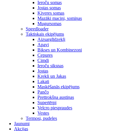
Ieroču somas
Jostas somas
Ķiveres somas
Mazāki maciņi, somiņas
Mugursomas
Speedloader
Taktiskais ekipējums
Aizsarglīdzekļi
Apavi
Bikses un Kombinezoni
Cepures
Cimdi
Ieroču siksnas
Jostas
Krekli un Jakas
Lakati
Maskēšanās ekipējums
Pančo
Prettrokšņa austiņas
Supertērpi
Velcro piespraudes
Vestes
Termosi, pudeles
Jaunumi
Akcijas