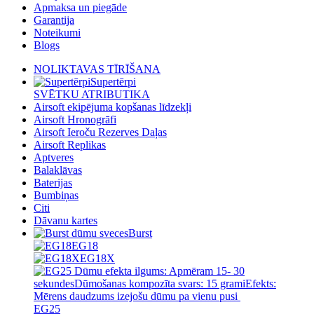
Apmaksa un piegāde
Garantija
Noteikumi
Blogs
NOLIKTAVAS TĪRĪŠANA
Supertērpi
SVĒTKU ATRIBUTIKA
Airsoft ekipējuma kopšanas līdzekļi
Airsoft Hronogrāfi
Airsoft Ieroču Rezerves Daļas
Airsoft Replikas
Aptveres
Balaklāvas
Baterijas
Bumbiņas
Citi
Dāvanu kartes
Burst
EG18
EG18X
EG25