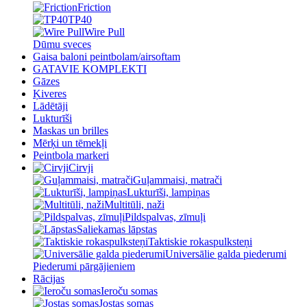
Friction
TP40
Wire Pull
Dūmu sveces
Gaisa baloni peintbolam/airsoftam
GATAVIE KOMPLEKTI
Gāzes
Ķiveres
Lādētāji
Lukturīši
Maskas un brilles
Mērķi un tēmekļi
Peintbola markeri
Cirvji
Guļammaisi, matrači
Lukturīši, lampiņas
Multitūli, naži
Pildspalvas, zīmuļi
Saliekamas lāpstas
Taktiskie rokaspulksteņi
Universālie galda piederumi
Piederumi pārgājieniem
Rācijas
Ieroču somas
Jostas somas