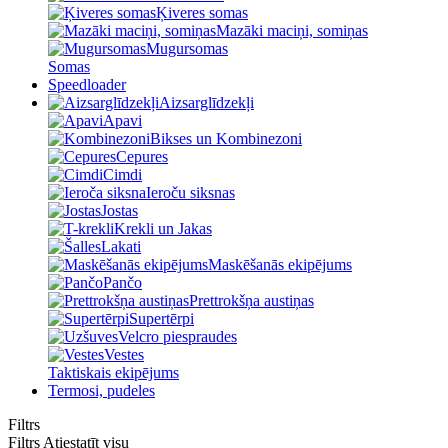
Ķiveres somas
Mazāki maciņi, somiņas
Mugursomas
Somas
Speedloader
Aizsarglīdzekļi
Apavi
Bikses un Kombinezoni
Cepures
Cimdi
Ieroču siksnas
Jostas
Krekli un Jakas
Lakati
Maskēšanās ekipējums
Pančo
Prettrokšņa austiņas
Supertērpi
Velcro piespraudes
Vestes
Taktiskais ekipējums
Termosi, pudeles
Filtrs
Filtrs
Atiestatīt visu