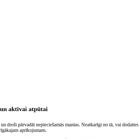
un aktīvai atpūtai
un droši pārvadāt nepieciešamās mantas. Neatkarīgi no tā, vai dodaties u
arīgākajam aprīkojumam.