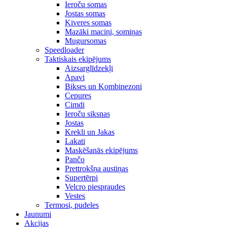
Ieroču somas
Jostas somas
Ķiveres somas
Mazāki maciņi, somiņas
Mugursomas
Speedloader
Taktiskais ekipējums
Aizsarglīdzekļi
Apavi
Bikses un Kombinezoni
Cepures
Cimdi
Ieroču siksnas
Jostas
Krekli un Jakas
Lakati
Maskēšanās ekipējums
Pančo
Prettrokšņa austiņas
Supertērpi
Velcro piespraudes
Vestes
Termosi, pudeles
Jaunumi
Akcijas