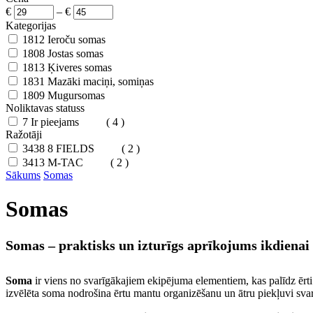
€
–
€
Kategorijas
1812
Ieroču somas
1808
Jostas somas
1813
Ķiveres somas
1831
Mazāki maciņi, somiņas
1809
Mugursomas
Noliktavas statuss
7
Ir pieejams
( 4 )
Ražotāji
3438
8 FIELDS
( 2 )
3413
M-TAC
( 2 )
Sākums
Somas
Somas
Somas – praktisks un izturīgs aprīkojums ikdienai 
Soma
ir viens no svarīgākajiem ekipējuma elementiem, kas palīdz ērti 
izvēlēta soma nodrošina ērtu mantu organizēšanu un ātru piekļuvi sv