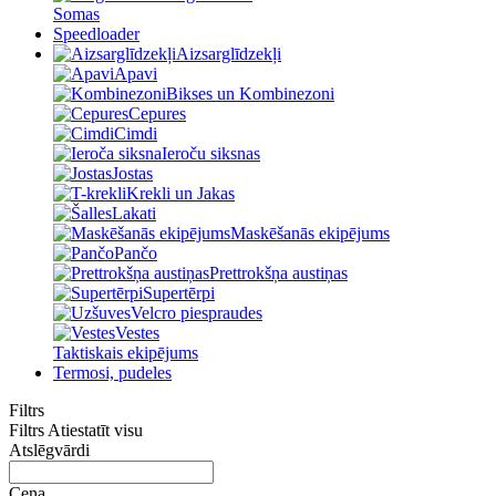
Somas
Speedloader
Aizsarglīdzekļi
Apavi
Bikses un Kombinezoni
Cepures
Cimdi
Ieroču siksnas
Jostas
Krekli un Jakas
Lakati
Maskēšanās ekipējums
Pančo
Prettrokšņa austiņas
Supertērpi
Velcro piespraudes
Vestes
Taktiskais ekipējums
Termosi, pudeles
Filtrs
Filtrs
Atiestatīt visu
Atslēgvārdi
Cena