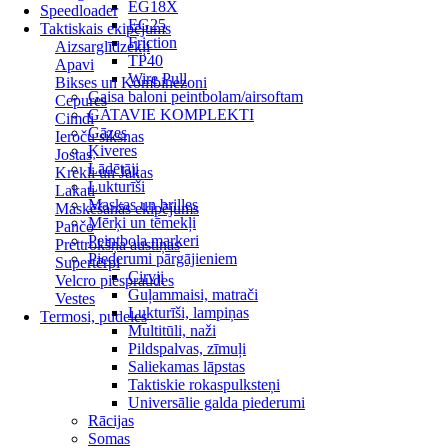
EG18X
Speedloader
EG25
Taktiskais ekipējums
Friction
Aizsarglīdzekļi
TP40
Apavi
Wire Pull
Bikses un Kombinezoni
Gaisa baloni peintbolam/airsoftam
Cepures
GATAVIE KOMPLEKTI
Cimdi
Gāzes
Ieroču siksnas
Ķiveres
Jostas
Lādētāji
Krekli un Jakas
Lukturīši
Lakati
Maskas un brilles
Maskēšanās ekipējums
Mērķi un tēmekļi
Pančo
Peintbola markeri
Prettrokšņa austiņas
Piederumi pārgājieniem
Supertērpi
Cirvji
Velcro piespraudes
Guļammaisi, matrači
Vestes
Lukturīši, lampiņas
Termosi, pudeles
Multitūli, naži
Pildspalvas, zīmuļi
Saliekamas lāpstas
Taktiskie rokaspulksteņi
Universālie galda piederumi
Rācijas
Somas