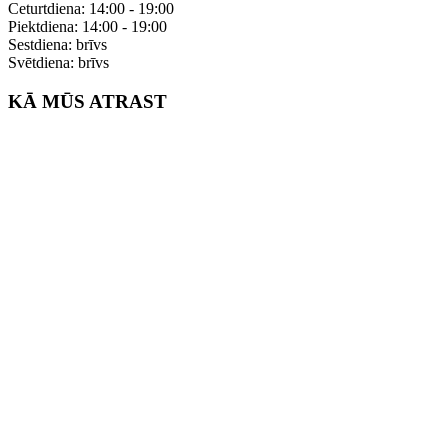
Ceturtdiena: 14:00 - 19:00
Piektdiena: 14:00 - 19:00
Sestdiena: brīvs
Svētdiena: brīvs
KĀ MŪS ATRAST