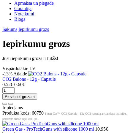
Apmaksa un piegāde
Garantija
Noteikumi
Blogs
Sākums
Iepirkumu grozs
Iepirkumu grozs
Jūsu iepirkumu grozs ir tukšs!
Vispārdotākie LV
-13%
Atlaide
CO2 Balons - 12g - Capsule
0.52€
0.60€
Pievienot grozam
Ir pieejams
Produkta kods: 60750
Smart Gas™ CO2 Kapsula - 12g CO2 kapsula ar standarta ietilpību,
paredzēta airsoft replikām, pn..
Green Gas - ProTechGuns with silicone 1000 ml
10.95€