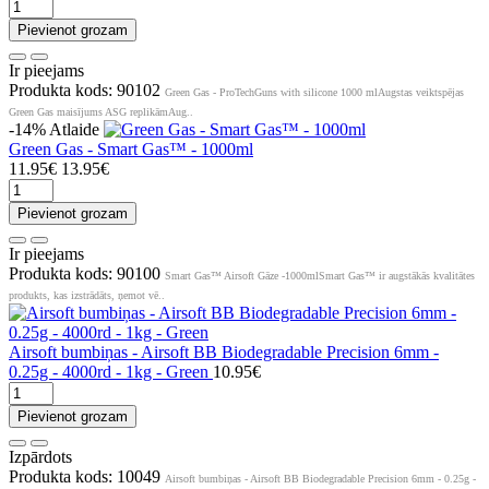
Pievienot grozam
Ir pieejams
Produkta kods: 90102
Green Gas - ProTechGuns with silicone 1000 mlAugstas veiktspējas
Green Gas maisījums ASG replikāmAug..
-14%
Atlaide
Green Gas - Smart Gas™ - 1000ml
11.95€
13.95€
Pievienot grozam
Ir pieejams
Produkta kods: 90100
Smart Gas™ Airsoft Gāze -1000mlSmart Gas™ ir augstākās kvalitātes
produkts, kas izstrādāts, ņemot vē..
Airsoft bumbiņas - Airsoft BB Biodegradable Precision 6mm -
0.25g - 4000rd - 1kg - Green
10.95€
Pievienot grozam
Izpārdots
Produkta kods: 10049
Airsoft bumbiņas - Airsoft BB Biodegradable Precision 6mm - 0.25g -