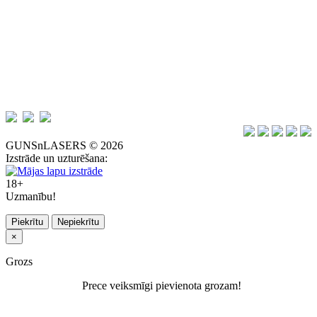
GUNSnLASERS © 2026
Izstrāde un uzturēšana:
18+
Uzmanību!
Piekrītu
Nepiekrītu
×
Grozs
Prece veiksmīgi pievienota grozam!