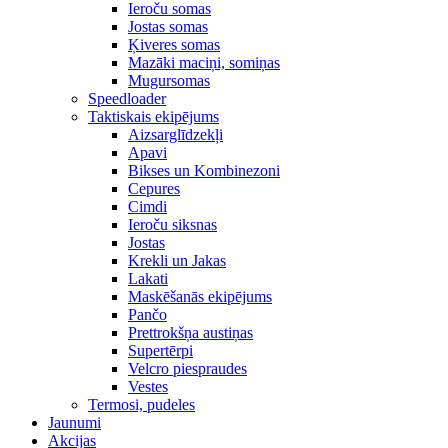
Ieroču somas
Jostas somas
Ķiveres somas
Mazāki maciņi, somiņas
Mugursomas
Speedloader
Taktiskais ekipējums
Aizsarglīdzekļi
Apavi
Bikses un Kombinezoni
Cepures
Cimdi
Ieroču siksnas
Jostas
Krekli un Jakas
Lakati
Maskēšanās ekipējums
Pančo
Prettrokšņa austiņas
Supertērpi
Velcro piespraudes
Vestes
Termosi, pudeles
Jaunumi
Akcijas