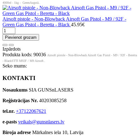
4000rd - 1kg - GreenAugstā..
Airsoft pistole - Non-Blowback Airsoft Gas Pistol - M9 / 92F -
Green Gas Pistol - Beretta - Black
45.95€
Pievienot grozam
Izpārdots
Produkta kods: 90036
Airsoft pistole - Non-Blowback Airsoft Gas Pistol - M9 / 92F - Beretta
- BlackSTTI M92F / M9 Airsoft..
Seko mums:
KONTAKTI
Nosaukums
SIA GUNSnLASERS
Reģistrācijas Nr.
40203085258
tel.nr.
+37122067621
e-pasts
veikals@gunsnlasers.lv
Biroja adrese
Mārkalnes iela 10, Latvija