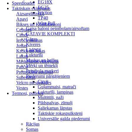
EG18X
Speedloader
EG25
Taktiskais ekipējums
Friction
Aizsarglīdzekļi
TP40
Apavi
Wire Pull
Bikses un Kombinezoni
Gaisa baloni peintbolam/airsoftam
Cepures
GATAVIE KOMPLEKTI
Cimdi
Gāzes
Ieroču siksnas
Ķiveres
Jostas
Lādētāji
Krekli un Jakas
Lukturīši
Lakati
Maskas un brilles
Maskēšanās ekipējums
Mērķi un tēmekļi
Pančo
Peintbola markeri
Prettrokšņa austiņas
Piederumi pārgājieniem
Supertērpi
Cirvji
Velcro piespraudes
Guļammaisi, matrači
Vestes
Lukturīši, lampiņas
Termosi, pudeles
Multitūli, naži
Pildspalvas, zīmuļi
Saliekamas lāpstas
Taktiskie rokaspulksteņi
Universālie galda piederumi
Rācijas
Somas