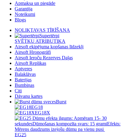
Apmaksa un piegāde
Garantija
Noteikumi
Blogs
NOLIKTAVAS TĪRĪŠANA
Supertērpi
SVĒTKU ATRIBUTIKA
Airsoft ekipējuma kopšanas līdzekļi
Airsoft Hronogrāfi
Airsoft Ieroču Rezerves Daļas
Airsoft Replikas
Aptveres
Balaklāvas
Baterijas
Bumbiņas
Citi
Dāvanu kartes
Burst
EG18
EG18X
EG25