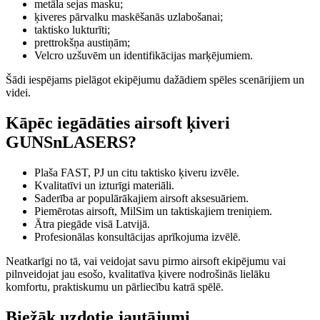
metāla sejas masku;
ķiveres pārvalku maskēšanās uzlabošanai;
taktisko lukturīti;
prettrokšņa austiņām;
Velcro uzšuvēm un identifikācijas marķējumiem.
Šādi iespējams pielāgot ekipējumu dažādiem spēles scenārijiem un
videi.
Kāpēc iegādāties airsoft ķiveri
GUNSnLASERS?
Plaša FAST, PJ un citu taktisko ķiveru izvēle.
Kvalitatīvi un izturīgi materiāli.
Saderība ar populārākajiem airsoft aksesuāriem.
Piemērotas airsoft, MilSim un taktiskajiem treniņiem.
Ātra piegāde visā Latvijā.
Profesionālas konsultācijas aprīkojuma izvēlē.
Neatkarīgi no tā, vai veidojat savu pirmo airsoft ekipējumu vai
pilnveidojat jau esošo, kvalitatīva ķivere nodrošinās lielāku
komfortu, praktiskumu un pārliecību katrā spēlē.
Biežāk uzdotie jautājumi