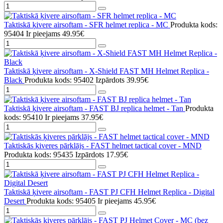
Taktiskā ķivere airsoftam - SFR helmet replica - MC
Produkta kods:
95404
Ir pieejams
49.95€
Taktiskā ķivere airsoftam - X-Shield FAST MH Helmet Replica -
Black
Produkta kods: 95402
Izpārdots
39.95€
Taktiskā ķivere airsoftam - FAST BJ replica helmet - Tan
Produkta
kods: 95410
Ir pieejams
37.95€
Taktiskās ķiveres pārklājs - FAST helmet tactical cover - MND
Produkta kods: 95435
Izpārdots
17.95€
Taktiskā ķivere airsoftam - FAST PJ CFH Helmet Replica - Digital
Desert
Produkta kods: 95405
Ir pieejams
45.95€