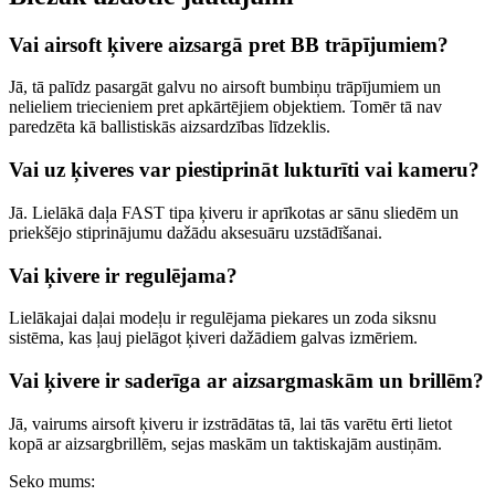
Vai airsoft ķivere aizsargā pret BB trāpījumiem?
Jā, tā palīdz pasargāt galvu no airsoft bumbiņu trāpījumiem un
nelieliem triecieniem pret apkārtējiem objektiem. Tomēr tā nav
paredzēta kā ballistiskās aizsardzības līdzeklis.
Vai uz ķiveres var piestiprināt lukturīti vai kameru?
Jā. Lielākā daļa FAST tipa ķiveru ir aprīkotas ar sānu sliedēm un
priekšējo stiprinājumu dažādu aksesuāru uzstādīšanai.
Vai ķivere ir regulējama?
Lielākajai daļai modeļu ir regulējama piekares un zoda siksnu
sistēma, kas ļauj pielāgot ķiveri dažādiem galvas izmēriem.
Vai ķivere ir saderīga ar aizsargmaskām un brillēm?
Jā, vairums airsoft ķiveru ir izstrādātas tā, lai tās varētu ērti lietot
kopā ar aizsargbrillēm, sejas maskām un taktiskajām austiņām.
Seko mums: