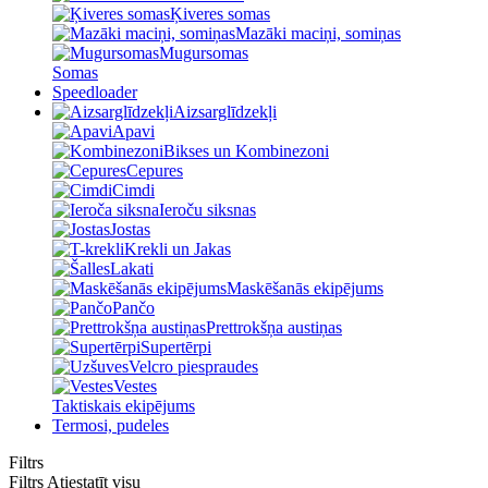
Ķiveres somas
Mazāki maciņi, somiņas
Mugursomas
Somas
Speedloader
Aizsarglīdzekļi
Apavi
Bikses un Kombinezoni
Cepures
Cimdi
Ieroču siksnas
Jostas
Krekli un Jakas
Lakati
Maskēšanās ekipējums
Pančo
Prettrokšņa austiņas
Supertērpi
Velcro piespraudes
Vestes
Taktiskais ekipējums
Termosi, pudeles
Filtrs
Filtrs
Atiestatīt visu