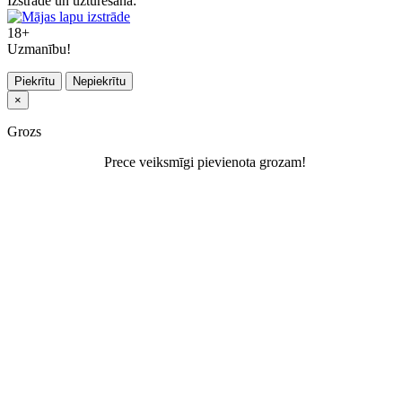
Izstrāde un uzturēšana:
18+
Uzmanību!
Piekrītu
Nepiekrītu
×
Grozs
Prece veiksmīgi pievienota grozam!