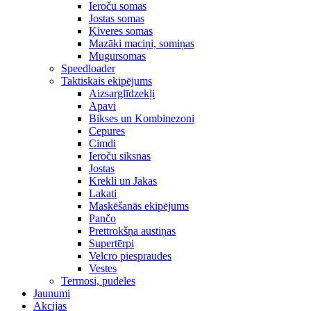
Ieroču somas
Jostas somas
Ķiveres somas
Mazāki maciņi, somiņas
Mugursomas
Speedloader
Taktiskais ekipējums
Aizsarglīdzekļi
Apavi
Bikses un Kombinezoni
Cepures
Cimdi
Ieroču siksnas
Jostas
Krekli un Jakas
Lakati
Maskēšanās ekipējums
Pančo
Prettrokšņa austiņas
Supertērpi
Velcro piespraudes
Vestes
Termosi, pudeles
Jaunumi
Akcijas