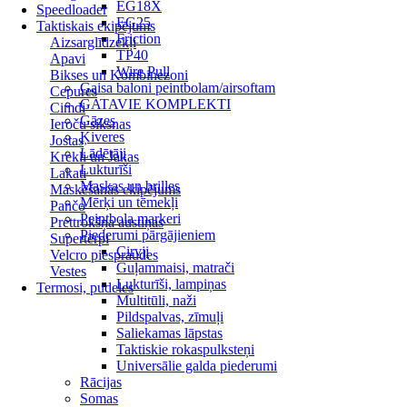
EG18X
Speedloader
EG25
Taktiskais ekipējums
Friction
Aizsarglīdzekļi
TP40
Apavi
Wire Pull
Bikses un Kombinezoni
Gaisa baloni peintbolam/airsoftam
Cepures
GATAVIE KOMPLEKTI
Cimdi
Gāzes
Ieroču siksnas
Ķiveres
Jostas
Lādētāji
Krekli un Jakas
Lukturīši
Lakati
Maskas un brilles
Maskēšanās ekipējums
Mērķi un tēmekļi
Pančo
Peintbola markeri
Prettrokšņa austiņas
Piederumi pārgājieniem
Supertērpi
Cirvji
Velcro piespraudes
Guļammaisi, matrači
Vestes
Lukturīši, lampiņas
Termosi, pudeles
Multitūli, naži
Pildspalvas, zīmuļi
Saliekamas lāpstas
Taktiskie rokaspulksteņi
Universālie galda piederumi
Rācijas
Somas