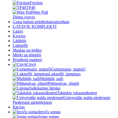
Friction
TP40
Wire Pull
Dūmu sveces
Gaisa baloni peintbolam/airsoftam
GATAVIE KOMPLEKTI
Gāzes
Ķiveres
Lādētāji
Lukturīši
Maskas un brilles
Mērķi un tēmekļi
Peintbola markeri
Cirvji
Guļammaisi, matrači
Lukturīši, lampiņas
Multitūli, naži
Pildspalvas, zīmuļi
Saliekamas lāpstas
Taktiskie rokaspulksteņi
Universālie galda piederumi
Piederumi pārgājieniem
Rācijas
Ieroču somas
Jostas somas