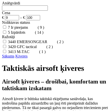
Atslēgvārdi
Cena
€
–
€
Noliktavas statuss
7
Ir pieejams
( 9 )
5
Izpārdots
( 14 )
Ražotāji
3440
EMERSONGEAR
( 2 )
3420
GFC tactical
( 2 )
3413
M-TAC
( 1 )
Sākums
Ķiveres
Taktiskās airsoft ķiveres
Airsoft ķiveres – drošībai, komfortam un
taktiskam izskatam
Airsoft ķivere ir būtiska taktiskā ekipējuma sastāvdaļa, kas
nodrošina papildu aizsardzību un ļauj ērti piestiprināt dažādus
piederumus. Tā ne tikai pasargā galvu no nejaušiem triecieniem pret