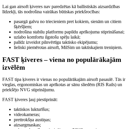
Lai gan airsoft ķiveres nav paredzētas kā ballistiskās aizsardzības
līdzekļi, tās nodrošina vairākas būtiskas priekšrocības:
pasargā galvu no triecieniem pret kokiem, sienām un citiem
šķēršļiem;
nodrošina stabilu platformu papildu aprīkojuma stiprināšanai;
uzlabo komfortu ilgstošu spēļu laikā;
palīdz izveidot pilnvērtīgu taktisko ekipējumu;
lieliski piemērotas airsoft, MilSim un taktiskajiem treniņiem.
FAST ķiveres – viena no populārākajām
izvēlēm
FAST tipa ķiveres ir vienas no populārākajām airsoft pasaulē. Tās ir
vieglas, ergonomiskas un aprīkotas ar sānu sliedēm (RIS Rails) un
priekšējo NVG stiprinājumu.
FAST ķiveres ļauj piestiprināt:
taktiskos lukturīšus;
videokameras;
prettrokšņa austiņas;
aizsargmaskas;