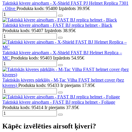
Taktiskā ķivere airsoftam - X-Shield FAST PJ Helmet Replica 7301
- Olive
Produkta kods: 95400
Izpārdots
39.95€
Taktiskā ķivere airsoftam - FAST BJ replica helmet - Black
Produkta kods: 95407
Izpārdots
38.95€
Taktiskā ķivere airsoftam - X-Shield FAST BJ Helmet Replica –
MC
Produkta kods: 95403
Izpārdots
54.95€
Taktiskās ķiveres pārklājs - M-Tac Vilha FAST helmet cover (bez
ķiveres)
Produkta kods: 95433
Ir pieejams
17.95€
Taktiskā ķivere airsoftam - FAST BJ replica helmet - Foliage
Produkta kods: 95414
Ir pieejams
37.95€
Kāpēc izvēlēties airsoft ķiveri?