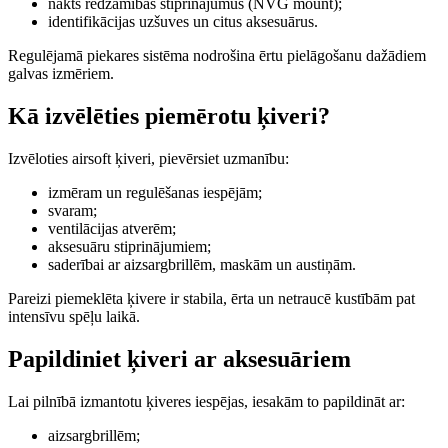
nakts redzamības stiprinājumus (NVG mount);
identifikācijas uzšuves un citus aksesuārus.
Regulējamā piekares sistēma nodrošina ērtu pielāgošanu dažādiem
galvas izmēriem.
Kā izvēlēties piemērotu ķiveri?
Izvēloties airsoft ķiveri, pievērsiet uzmanību:
izmēram un regulēšanas iespējām;
svaram;
ventilācijas atverēm;
aksesuāru stiprinājumiem;
saderībai ar aizsargbrillēm, maskām un austiņām.
Pareizi piemeklēta ķivere ir stabila, ērta un netraucē kustībām pat
intensīvu spēļu laikā.
Papildiniet ķiveri ar aksesuāriem
Lai pilnībā izmantotu ķiveres iespējas, iesakām to papildināt ar:
aizsargbrillēm;