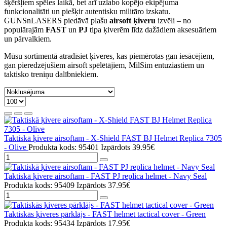
šķēršļiem spēles laikā, bet arī uzlabo kopējo ekipējuma
funkcionalitāti un piešķir autentisku militāro izskatu.
GUNSnLASERS piedāvā plašu
airsoft ķiveru
izvēli – no
populārajām
FAST
un
PJ
tipa ķiverēm līdz dažādiem aksesuāriem
un pārvalkiem.
Mūsu sortimentā atradīsiet ķiveres, kas piemērotas gan iesācējiem,
gan pieredzējušiem airsoft spēlētājiem, MilSim entuziastiem un
taktisko treniņu dalībniekiem.
Taktiskā ķivere airsoftam - X-Shield FAST BJ Helmet Replica 7305
- Olive
Produkta kods: 95401
Izpārdots
39.95€
Taktiskā ķivere airsoftam - FAST PJ replica helmet - Navy Seal
Produkta kods: 95409
Izpārdots
37.95€
Taktiskās ķiveres pārklājs - FAST helmet tactical cover - Green
Produkta kods: 95434
Izpārdots
17.95€