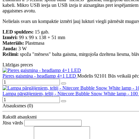
kabeli. Mikro USB ieeja un USB izeja ir aizsargātas pret iespējamiem b
apgaismes avotu.
Nelielais svars un kompaktie izmēri ļauj lukturi viegli pārnēsāt mugu
LED spuldzes:
15 gab.
Izmēri:
99 x 99 x 138 + 51 mm
Materiāls:
Plastmasa
Jauda:
3 W
Režīmi:
spoža "mēness" balta gaisma, mirgojoša dzeltena liesma, blā
Līdzīgas preces
Pieres gaismiņa - headlamp 4+1 LED
Modelis 92101
Būs veikalā pē
Lampa pārgājieniem, teltij - Nitecore Bubble Snow White lamp - 100
Atsauksmes (0)
Rakstīt atsauksmi
Jūsu vārds