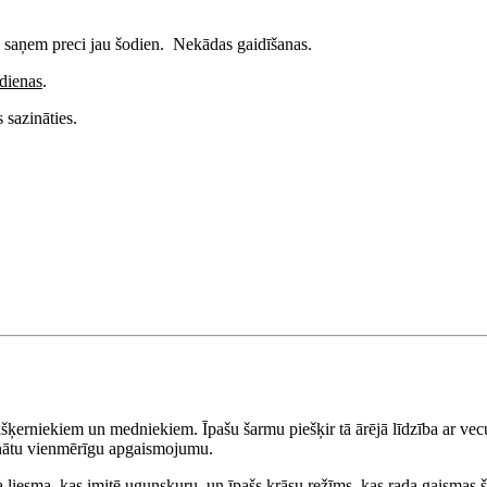
- saņem preci jau šodien. Nekādas gaidīšanas.
dienas
.
 sazināties.
kšķerniekiem un medniekiem. Īpašu šarmu piešķir tā ārējā līdzība ar vecu
šinātu vienmērīgu apgaismojumu.
a liesma, kas imitē ugunskuru, un īpašs krāsu režīms, kas rada gaismas 