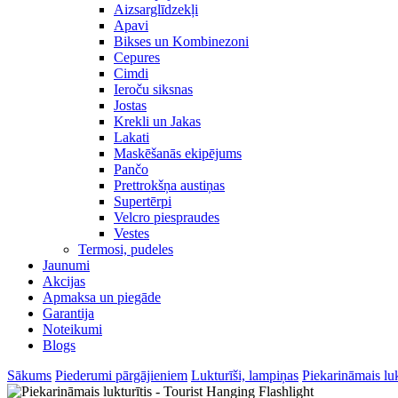
Aizsarglīdzekļi
Apavi
Bikses un Kombinezoni
Cepures
Cimdi
Ieroču siksnas
Jostas
Krekli un Jakas
Lakati
Maskēšanās ekipējums
Pančo
Prettrokšņa austiņas
Supertērpi
Velcro piespraudes
Vestes
Termosi, pudeles
Jaunumi
Akcijas
Apmaksa un piegāde
Garantija
Noteikumi
Blogs
Sākums
Piederumi pārgājieniem
Lukturīši, lampiņas
Piekarināmais luk