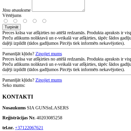
Jūsu atsauksme
Vērtējums
Turpināt
Preces krāsa var atšķirties no attēlā redzamās. Produkta apraksts ir vis
Preču atlikums noliktavā un e-veikalā var atšķirties, tāpēc šādos gadīj
daļēji izpildīt (tādos gadījumos Pircējs tiek informēts nekavējoties).
Pamanījāt kļūdu?
Ziņojiet mums
Preces krāsa var atšķirties no attēlā redzamās. Produkta apraksts ir vis
Preču atlikums noliktavā un e-veikalā var atšķirties, tāpēc šādos gadīj
daļēji izpildīt (tādos gadījumos Pircējs tiek informēts nekavējoties).
Pamanījāt kļūdu?
Ziņojiet mums
Seko mums:
KONTAKTI
Nosaukums
SIA GUNSnLASERS
Reģistrācijas Nr.
40203085258
tel.nr.
+37122067621