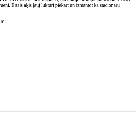
eni. Ērtais āķis ļauj lukturi piekārt un izmantot kā stacionāru
am.