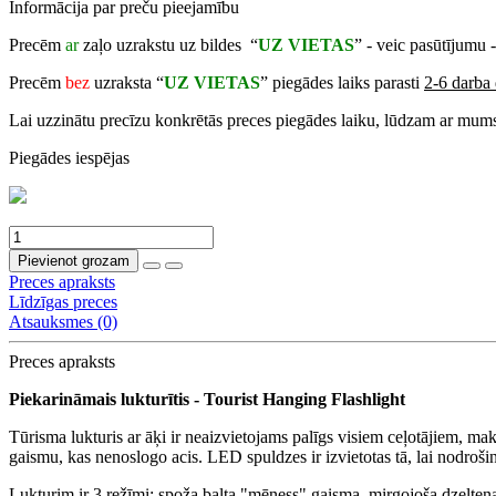
Informācija par preču pieejamību
Precēm
ar
zaļo uzrakstu uz bildes “
UZ VIETAS
” - veic pasūtījumu 
Precēm
bez
uzraksta “
UZ VIETAS
” piegādes laiks parasti
2-6 darba 
Lai uzzinātu precīzu konkrētās preces piegādes laiku, lūdzam ar mums
Piegādes iespējas
Pievienot grozam
Preces apraksts
Līdzīgas preces
Atsauksmes (0)
Preces apraksts
Piekarināmais lukturītis - Tourist Hanging Flashlight
Tūrisma lukturis ar āķi ir neaizvietojams palīgs visiem ceļotājiem, ma
gaismu, kas nenoslogo acis. LED spuldzes ir izvietotas tā, lai nodro
Lukturim ir 3 režīmi: spoža balta "mēness" gaisma, mirgojoša dzelten