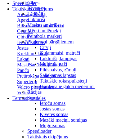
Gāzes
Speedloader
Ķiveres
Taktiskais ekipējums
Lādētāji
Aizsarglīdzekļi
Lukturīši
Apavi
Maskas un brilles
Bikses un Kombinezoni
Mērķi un tēmekļi
Cepures
Peintbola markeri
Cimdi
Piederumi pārgājieniem
Ieroču siksnas
Cirvji
Jostas
Guļammaisi, matrači
Krekli un Jakas
Lukturīši, lampiņas
Lakati
Multitūli, naži
Maskēšanās ekipējums
Pildspalvas, zīmuļi
Pančo
Saliekamas lāpstas
Prettrokšņa austiņas
Taktiskie rokaspulksteņi
Supertērpi
Universālie galda piederumi
Velcro piespraudes
Rācijas
Vestes
Somas
Termosi, pudeles
Ieroču somas
Jostas somas
Ķiveres somas
Mazāki maciņi, somiņas
Mugursomas
Speedloader
Taktiskais ekipējums