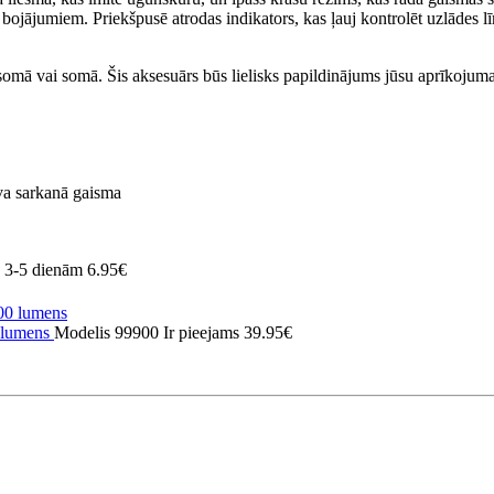
ojājumiem. Priekšpusē atrodas indikators, kas ļauj kontrolēt uzlādes līm
rsomā vai somā. Šis aksesuārs būs lielisks papildinājums jūsu aprīkojum
va sarkanā gaisma
c 3-5 dienām
6.95€
 lumens
Modelis 99900
Ir pieejams
39.95€