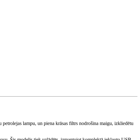
 petrolejas lampu, un piena krāsas filtrs nodrošina maigu, izkliedētu
šovu. Šis modelis tiek uzlādēts, izmantojot komplektā iekļauto USB