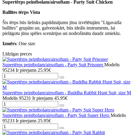
Supertērps peintbolam/airsoftam - Party Suit Chicken
Ballītes tērps Vista
Šis tērps būs lielisks papildinājums jūsu izvēlētajām "Līgavaiša
ballītes" grupām un, galvenokārt, būs ideāls instruments, lai
pielāgotu jūsu spēles scenārijus un nodrošinātu daudz smieklu.
Izmērs
: One size
Līdzīgas preces
Supertērps peintbolam/airsoftam - Party Suit Prisoner
Modelis
95234
Ir pieejams
25.95€
Supertērps peintbolam/airsoftam - Buddha Rabbit Hunt Suit, size M
Modelis 95231
Ir pieejams
45.95€
Supertērps peintbolam/airsoftam - Party Suit Super Hero
Modelis
95233
Ir pieejams
25.95€