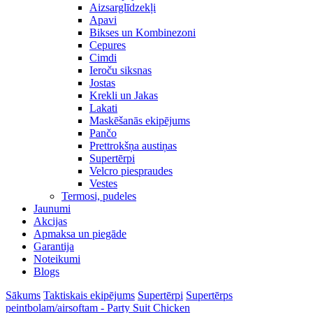
Aizsarglīdzekļi
Apavi
Bikses un Kombinezoni
Cepures
Cimdi
Ieroču siksnas
Jostas
Krekli un Jakas
Lakati
Maskēšanās ekipējums
Pančo
Prettrokšņa austiņas
Supertērpi
Velcro piespraudes
Vestes
Termosi, pudeles
Jaunumi
Akcijas
Apmaksa un piegāde
Garantija
Noteikumi
Blogs
Sākums
Taktiskais ekipējums
Supertērpi
Supertērps
peintbolam/airsoftam - Party Suit Chicken