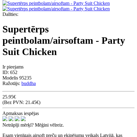
Dalīties:
Supertērps
peintbolam/airsoftam - Party
Suit Chicken
Ir pieejams
ID:
652
Modelis
95235
Ražotājs:
buddha
25.95€
(Bez PVN: 21.45€)
Apmaksas iespējas
Netrāpīji mērķī? Mēģini vēlreiz.
Esam vienīgais airsoft preču un ekipējumu veikals Latvijā, kas