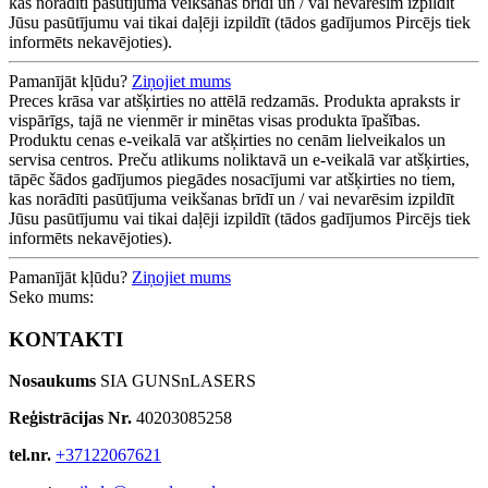
kas norādīti pasūtījuma veikšanas brīdī un / vai nevarēsim izpildīt
Jūsu pasūtījumu vai tikai daļēji izpildīt (tādos gadījumos Pircējs tiek
informēts nekavējoties).
Pamanījāt kļūdu?
Ziņojiet mums
Preces krāsa var atšķirties no attēlā redzamās. Produkta apraksts ir
vispārīgs, tajā ne vienmēr ir minētas visas produkta īpašības.
Produktu cenas e-veikalā var atšķirties no cenām lielveikalos un
servisa centros. Preču atlikums noliktavā un e-veikalā var atšķirties,
tāpēc šādos gadījumos piegādes nosacījumi var atšķirties no tiem,
kas norādīti pasūtījuma veikšanas brīdī un / vai nevarēsim izpildīt
Jūsu pasūtījumu vai tikai daļēji izpildīt (tādos gadījumos Pircējs tiek
informēts nekavējoties).
Pamanījāt kļūdu?
Ziņojiet mums
Seko mums:
KONTAKTI
Nosaukums
SIA GUNSnLASERS
Reģistrācijas Nr.
40203085258
tel.nr.
+37122067621