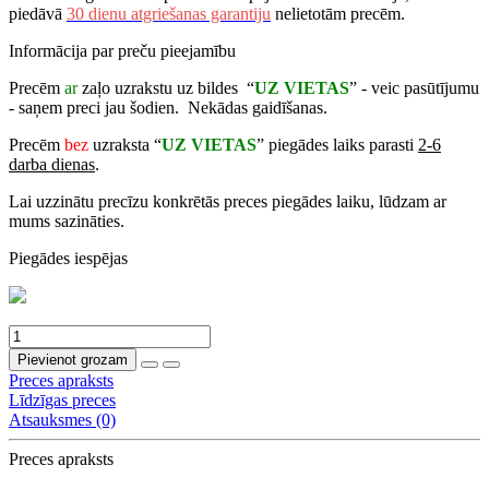
piedāvā
30 dienu atgriešanas garantiju
nelietotām precēm.
Informācija par preču pieejamību
Precēm
ar
zaļo uzrakstu uz bildes “
UZ VIETAS
” - veic pasūtījumu
- saņem preci jau šodien. Nekādas gaidīšanas.
Precēm
bez
uzraksta “
UZ VIETAS
” piegādes laiks parasti
2-6
darba dienas
.
Lai uzzinātu precīzu konkrētās preces piegādes laiku, lūdzam ar
mums sazināties.
Piegādes iespējas
Pievienot grozam
Preces apraksts
Līdzīgas preces
Atsauksmes (0)
Preces apraksts