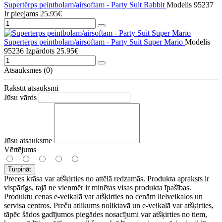
Supertērps peintbolam/airsoftam - Party Suit Rabbit
Modelis 95237
Ir pieejams
25.95€
Supertērps peintbolam/airsoftam - Party Suit Super Mario
Modelis
95236
Izpārdots
25.95€
Atsauksmes (0)
Rakstīt atsauksmi
Jūsu vārds
Jūsu atsauksme
Vērtējums
Turpināt
Preces krāsa var atšķirties no attēlā redzamās. Produkta apraksts ir
vispārīgs, tajā ne vienmēr ir minētas visas produkta īpašības.
Produktu cenas e-veikalā var atšķirties no cenām lielveikalos un
servisa centros. Preču atlikums noliktavā un e-veikalā var atšķirties,
tāpēc šādos gadījumos piegādes nosacījumi var atšķirties no tiem,