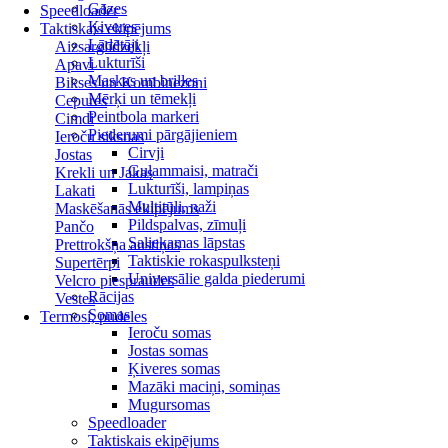
Gāzes
Speedloader
Ķiveres
Taktiskais ekipējums
Lādētāji
Aizsarglīdzekļi
Lukturīši
Apavi
Maskas un brilles
Bikses un Kombinezoni
Mērķi un tēmekļi
Cepures
Peintbola markeri
Cimdi
Piederumi pārgājieniem
Ieroču siksnas
Cirvji
Jostas
Guļammaisi, matrači
Krekli un Jakas
Lukturīši, lampiņas
Lakati
Multitūli, naži
Maskēšanās ekipējums
Pildspalvas, zīmuļi
Pančo
Saliekamas lāpstas
Prettrokšņa austiņas
Taktiskie rokaspulksteņi
Supertērpi
Universālie galda piederumi
Velcro piespraudes
Rācijas
Vestes
Somas
Termosi, pudeles
Ieroču somas
Jostas somas
Ķiveres somas
Mazāki maciņi, somiņas
Mugursomas
Speedloader
Taktiskais ekipējums