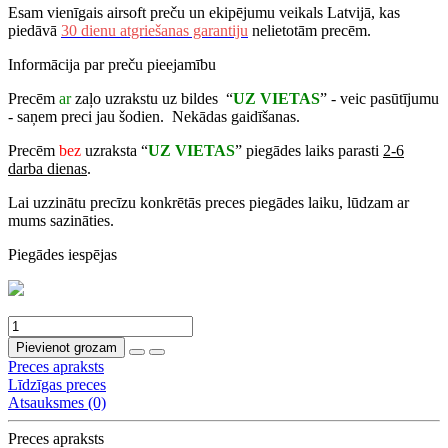
Esam vienīgais airsoft preču un ekipējumu veikals Latvijā, kas
piedāvā
30 dienu atgriešanas garantiju
nelietotām precēm.
Informācija par preču pieejamību
Precēm
ar
zaļo uzrakstu uz bildes “
UZ VIETAS
” - veic pasūtījumu
- saņem preci jau šodien. Nekādas gaidīšanas.
Precēm
bez
uzraksta “
UZ VIETAS
” piegādes laiks parasti
2-6
darba dienas
.
Lai uzzinātu precīzu konkrētās preces piegādes laiku, lūdzam ar
mums sazināties.
Piegādes iespējas
Pievienot grozam
Preces apraksts
Līdzīgas preces
Atsauksmes (0)
Preces apraksts