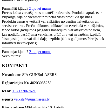
Pamanījāt kļūdu?
Ziņojiet mums
Preces krāsa var atšķirties no attēlā redzamās. Produkta apraksts ir
vispārīgs, tajā ne vienmēr ir minētas visas produkta īpašības.
Produktu cenas e-veikalā var atšķirties no cenām lielveikalos un
servisa centros. Preču atlikums noliktavā un e-veikalā var atšķirties,
tāpēc šādos gadījumos piegādes nosacījumi var atšķirties no tiem,
kas norādīti pasūtījuma veikšanas brīdī un / vai nevarēsim izpildīt
Jūsu pasūtījumu vai tikai daļēji izpildīt (tādos gadījumos Pircējs tiek
informēts nekavējoties).
Pamanījāt kļūdu?
Ziņojiet mums
Seko mums:
KONTAKTI
Nosaukums
SIA GUNSnLASERS
Reģistrācijas Nr.
40203085258
tel.nr.
+37122067621
e-pasts
veikals@gunsnlasers.lv
Biroja adrese
Mārkalnes iela 10, Latvija