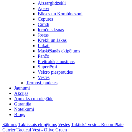
Aizsarglīdzekļi
Apavi
Bikses un Kombinezoni
Cepures
Cimdi
Ieroču siksnas
Jostas
Krekli un Jakas
Lakati
Maskēšanās ekipējums
Pančo
Prettrokšņa austiņas
Supertērpi
Velcro piespraudes
Vestes
Termosi, pudeles
Jaunumi
Akcijas
Apmaksa un piegāde
Garantija
Noteikumi
Blogs
Sākums
Taktiskais ekipējums
Vestes
Taktiskā veste - Recon Plate
Carrier Tactical Vest - Olive Green