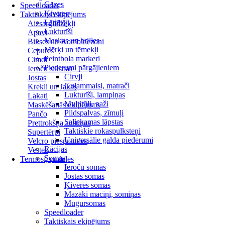
Gāzes
Speedloader
Ķiveres
Taktiskais ekipējums
Lādētāji
Aizsarglīdzekļi
Lukturīši
Apavi
Maskas un brilles
Bikses un Kombinezoni
Mērķi un tēmekļi
Cepures
Peintbola markeri
Cimdi
Piederumi pārgājieniem
Ieroču siksnas
Cirvji
Jostas
Guļammaisi, matrači
Krekli un Jakas
Lukturīši, lampiņas
Lakati
Multitūli, naži
Maskēšanās ekipējums
Pildspalvas, zīmuļi
Pančo
Saliekamas lāpstas
Prettrokšņa austiņas
Taktiskie rokaspulksteņi
Supertērpi
Universālie galda piederumi
Velcro piespraudes
Rācijas
Vestes
Somas
Termosi, pudeles
Ieroču somas
Jostas somas
Ķiveres somas
Mazāki maciņi, somiņas
Mugursomas
Speedloader
Taktiskais ekipējums