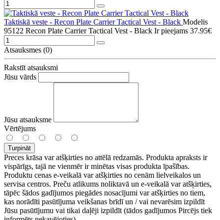
Taktiskā veste - Recon Plate Carrier Tactical Vest - Black
Modelis
95122 Recon Plate Carrier Tactical Vest - Black
Ir pieejams
37.95€
Atsauksmes (0)
Rakstīt atsauksmi
Jūsu vārds
Jūsu atsauksme
Vērtējums
Turpināt
Preces krāsa var atšķirties no attēlā redzamās. Produkta apraksts ir
vispārīgs, tajā ne vienmēr ir minētas visas produkta īpašības.
Produktu cenas e-veikalā var atšķirties no cenām lielveikalos un
servisa centros. Preču atlikums noliktavā un e-veikalā var atšķirties,
tāpēc šādos gadījumos piegādes nosacījumi var atšķirties no tiem,
kas norādīti pasūtījuma veikšanas brīdī un / vai nevarēsim izpildīt
Jūsu pasūtījumu vai tikai daļēji izpildīt (tādos gadījumos Pircējs tiek
informēts nekavējoties).