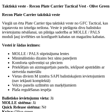
Taktiskā veste - Recon Plate Carrier Tactical Vest - Olive Green
Recon Plate Carrier taktiskā veste
Vieglā un ērta Plate Carrier tipa taktiskā veste no GFC Tactical, kas
izgatavota no izturīga neilona. Veste ir pielāgota divu balistisko
ievietojumu nēsāšanai, un pilnīga saderība ar MOLLE / PALS
moduli ļauj izvēlēties un konfigurēt kabatas un magazīnu kabatas.
Vestei ir šādas iezīmes:
MOLLE / PALS stiprinājuma lentes
Minimālistisks dizains bez sānu paneļiem
Komforta spilventiņi uz pleciem
Priekšējais un aizmugurējais panelis, iekšpusē apstrādāts ar
sietveida materiālu
Vietas diviem M izmēra SAPI balistiskajiem ievietojumiem
(nav iekļauti komplektā)
Velcro panelis uzlīmēm un marķējumiem
Plaša regulēšanas iespēja
Balistisko ievietojumu vieta:
Jā
MOLLE sistēma:
Jā
Quick Release sistēma:
Nē
Krāsa:
Olive green