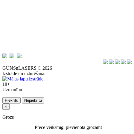
GUNSnLASERS © 2026
Izstrāde un uzturēšana:
18+
Uzmanību!
Piekrītu
Nepiekrītu
×
Grozs
Prece veiksmīgi pievienota grozam!