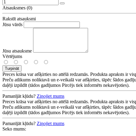
Atsauksmes (0)
Rakstīt atsauksmi
Jūsu vārds
Jūsu atsauksme
Vērtējums
Turpināt
Preces krāsa var atšķirties no attēlā redzamās. Produkta apraksts ir vis
Preču atlikums noliktavā un e-veikalā var atšķirties, tāpēc šādos gadīj
daļēji izpildīt (tādos gadījumos Pircējs tiek informēts nekavējoties).
Pamanījāt kļūdu?
Ziņojiet mums
Preces krāsa var atšķirties no attēlā redzamās. Produkta apraksts ir vis
Preču atlikums noliktavā un e-veikalā var atšķirties, tāpēc šādos gadīj
daļēji izpildīt (tādos gadījumos Pircējs tiek informēts nekavējoties).
Pamanījāt kļūdu?
Ziņojiet mums
Seko mums: