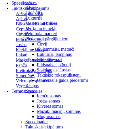
Gāzes
Speedloader
Ķiveres
Taktiskais ekipējums
Lādētāji
Aizsarglīdzekļi
Lukturīši
Apavi
Maskas un brilles
Bikses un Kombinezoni
Mērķi un tēmekļi
Cepures
Peintbola markeri
Cimdi
Piederumi pārgājieniem
Ieroču siksnas
Cirvji
Jostas
Guļammaisi, matrači
Krekli un Jakas
Lukturīši, lampiņas
Lakati
Multitūli, naži
Maskēšanās ekipējums
Pildspalvas, zīmuļi
Pančo
Saliekamas lāpstas
Prettrokšņa austiņas
Taktiskie rokaspulksteņi
Supertērpi
Universālie galda piederumi
Velcro piespraudes
Rācijas
Vestes
Somas
Termosi, pudeles
Ieroču somas
Jostas somas
Ķiveres somas
Mazāki maciņi, somiņas
Mugursomas
Speedloader
Taktiskais ekipējums