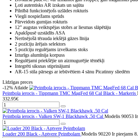
Ļoti autentisks AR izskats un sajūta
Pilnībā funkcionējošs uzlādes rokturis
Viegli nospiežams sprūds
Pārveidots gumijas rokturis
12” augstas veiktspējas stobrs ar liesmas slāpētāju
Apakšpusē uzstādīts ASA
Nerūsējošā tērauda iekšējā gāzes līnija
2 pozīciju ārējais selektors
5 pozīciju regulējams izvelkams stoks
Izturīgs alumīnija korpuss
Regulējami priekšējie un aizmugurējie tēmēkļi
Integrēti siksnas stiprinājumi
AR-15 stila pārsegs ar iebūvētiem 4 sānu Picatinny sliedēm
Līdzīgas preces
-12%
Atlaide
Peintbola ierocis - Tippmann TMC MagFed 68 Cal Black - Markeris
332.95€
Peintbola ierocis - Valken SW-1 Blackhawk .50 Cal
Modelis 90053
I
Loader 200 Black - Aptvere Peintbolam
Modelis 90220
Ir pieejams
8