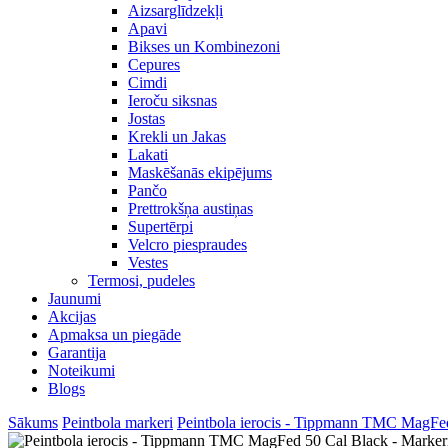
Aizsarglīdzekļi
Apavi
Bikses un Kombinezoni
Cepures
Cimdi
Ieroču siksnas
Jostas
Krekli un Jakas
Lakati
Maskēšanās ekipējums
Pančo
Prettrokšņa austiņas
Supertērpi
Velcro piespraudes
Vestes
Termosi, pudeles
Jaunumi
Akcijas
Apmaksa un piegāde
Garantija
Noteikumi
Blogs
Sākums
Peintbola markeri
Peintbola ierocis - Tippmann TMC MagFed