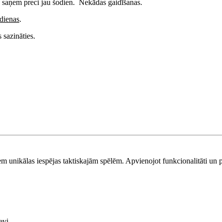
- saņem preci jau šodien. Nekādas gaidīšanas.
dienas
.
 sazināties.
m unikālas iespējas taktiskajām spēlēm. Apvienojot funkcionalitāti un 
evi