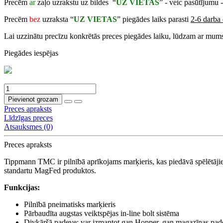
Precēm
ar
zaļo uzrakstu uz bildes “
UZ VIETAS
” - veic pasūtījumu 
Precēm
bez
uzraksta “
UZ VIETAS
” piegādes laiks parasti
2-6 darba 
Lai uzzinātu precīzu konkrētās preces piegādes laiku, lūdzam ar mums
Piegādes iespējas
Pievienot grozam
Preces apraksts
Līdzīgas preces
Atsauksmes (0)
Preces apraksts
Tippmann TMC ir pilnībā aprīkojams marķieris, kas piedāvā spēlētājie
standartu MagFed produktos.
Funkcijas:
Pilnībā pneimatisks marķieris
Pārbaudīta augstas veiktspējas in-line bolt sistēma
Divkāršā padeve: var izmantot gan Hopper, gan magazīnas pad