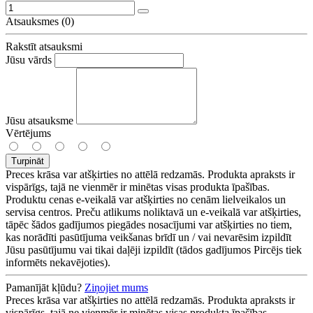
Atsauksmes (0)
Rakstīt atsauksmi
Jūsu vārds
Jūsu atsauksme
Vērtējums
Turpināt
Preces krāsa var atšķirties no attēlā redzamās. Produkta apraksts ir
vispārīgs, tajā ne vienmēr ir minētas visas produkta īpašības.
Produktu cenas e-veikalā var atšķirties no cenām lielveikalos un
servisa centros. Preču atlikums noliktavā un e-veikalā var atšķirties,
tāpēc šādos gadījumos piegādes nosacījumi var atšķirties no tiem,
kas norādīti pasūtījuma veikšanas brīdī un / vai nevarēsim izpildīt
Jūsu pasūtījumu vai tikai daļēji izpildīt (tādos gadījumos Pircējs tiek
informēts nekavējoties).
Pamanījāt kļūdu?
Ziņojiet mums
Preces krāsa var atšķirties no attēlā redzamās. Produkta apraksts ir
vispārīgs, tajā ne vienmēr ir minētas visas produkta īpašības.