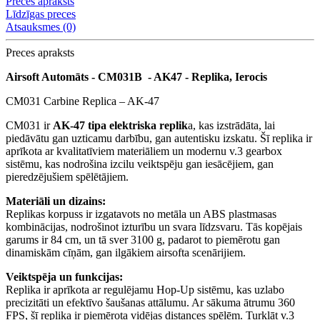
Preces apraksts
Līdzīgas preces
Atsauksmes (0)
Preces apraksts
Airsoft Automāts - CM031B - AK47 - Replika, Ierocis
CM031 Carbine Replica – AK-47
CM031 ir
AK-47 tipa elektriska replik
a, kas izstrādāta, lai
piedāvātu gan uzticamu darbību, gan autentisku izskatu. Šī replika ir
aprīkota ar kvalitatīviem materiāliem un modernu v.3 gearbox
sistēmu, kas nodrošina izcilu veiktspēju gan iesācējiem, gan
pieredzējušiem spēlētājiem.
Materiāli un dizains:
Replikas korpuss ir izgatavots no metāla un ABS plastmasas
kombinācijas, nodrošinot izturību un svara līdzsvaru. Tās kopējais
garums ir 84 cm, un tā sver 3100 g, padarot to piemērotu gan
dinamiskām cīņām, gan ilgākiem airsofta scenārijiem.
Veiktspēja un funkcijas:
Replika ir aprīkota ar regulējamu Hop-Up sistēmu, kas uzlabo
precizitāti un efektīvo šaušanas attālumu. Ar sākuma ātrumu 360
FPS, šī replika ir piemērota vidējas distances spēlēm. Turklāt v.3