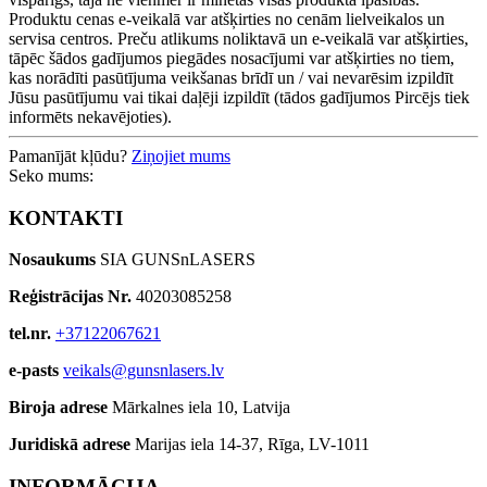
Produktu cenas e-veikalā var atšķirties no cenām lielveikalos un
servisa centros. Preču atlikums noliktavā un e-veikalā var atšķirties,
tāpēc šādos gadījumos piegādes nosacījumi var atšķirties no tiem,
kas norādīti pasūtījuma veikšanas brīdī un / vai nevarēsim izpildīt
Jūsu pasūtījumu vai tikai daļēji izpildīt (tādos gadījumos Pircējs tiek
informēts nekavējoties).
Pamanījāt kļūdu?
Ziņojiet mums
Seko mums:
KONTAKTI
Nosaukums
SIA GUNSnLASERS
Reģistrācijas Nr.
40203085258
tel.nr.
+37122067621
e-pasts
veikals@gunsnlasers.lv
Biroja adrese
Mārkalnes iela 10, Latvija
Juridiskā adrese
Marijas iela 14-37, Rīga, LV-1011
INFORMĀCIJA