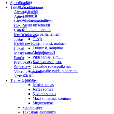
Gāzes
Speedloader
Ķiveres
Taktiskais ekipējums
Lādētāji
Aizsarglīdzekļi
Lukturīši
Apavi
Maskas un brilles
Bikses un Kombinezoni
Mērķi un tēmekļi
Cepures
Peintbola markeri
Cimdi
Piederumi pārgājieniem
Ieroču siksnas
Cirvji
Jostas
Guļammaisi, matrači
Krekli un Jakas
Lukturīši, lampiņas
Lakati
Multitūli, naži
Maskēšanās ekipējums
Pildspalvas, zīmuļi
Pančo
Saliekamas lāpstas
Prettrokšņa austiņas
Taktiskie rokaspulksteņi
Supertērpi
Universālie galda piederumi
Velcro piespraudes
Rācijas
Vestes
Somas
Termosi, pudeles
Ieroču somas
Jostas somas
Ķiveres somas
Mazāki maciņi, somiņas
Mugursomas
Speedloader
Taktiskais ekipējums