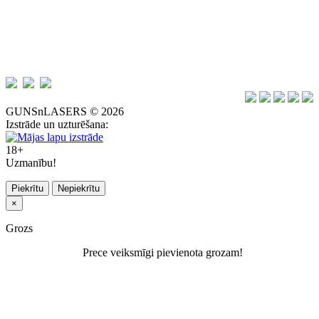
GUNSnLASERS © 2026
Izstrāde un uzturēšana:
18+
Uzmanību!
Piekrītu
Nepiekrītu
×
Grozs
Prece veiksmīgi pievienota grozam!