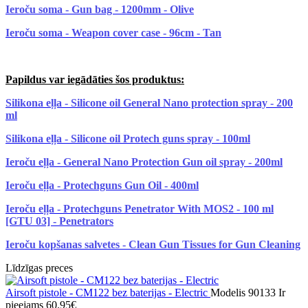
Ieroču soma - Gun bag - 1200mm - Olive
Ieroču soma - Weapon cover case - 96cm - Tan
Papildus var iegādāties šos produktus:
Silikona eļļa - Silicone oil General Nano protection spray - 200
ml
Silikona eļļa - Silicone oil Protech guns spray - 100ml
Ieroču eļļa - General Nano Protection Gun oil spray - 200ml
Ieroču eļļa - Protechguns Gun Oil - 400ml
Ieroču eļļa - Protechguns Penetrator With MOS2 - 100 ml
[GTU 03] - Penetrators
Ieroču kopšanas salvetes - Clean Gun Tissues for Gun Cleaning
Līdzīgas preces
Airsoft pistole - CM122 bez baterijas - Electric
Modelis 90133
Ir
pieejams
60.95€