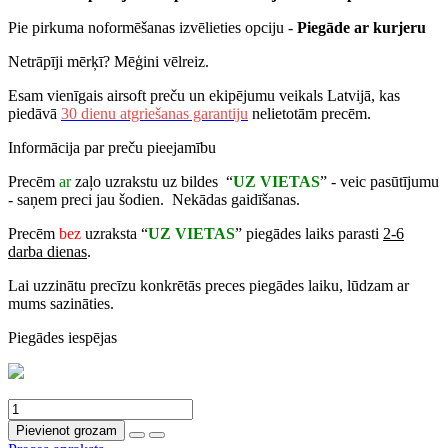
Pie pirkuma noformēšanas izvēlieties opciju -
Piegāde ar kurjeru
Netrāpīji mērķī? Mēģini vēlreiz.
Esam vienīgais airsoft preču un ekipējumu veikals Latvijā, kas
piedāvā
30 dienu atgriešanas garantiju
nelietotām precēm.
Informācija par preču pieejamību
Precēm
ar
zaļo uzrakstu uz bildes “
UZ VIETAS
” - veic pasūtījumu
- saņem preci jau šodien. Nekādas gaidīšanas.
Precēm
bez
uzraksta “
UZ VIETAS
” piegādes laiks parasti
2-6
darba dienas
.
Lai uzzinātu precīzu konkrētās preces piegādes laiku, lūdzam ar
mums sazināties.
Piegādes iespējas
Pievienot grozam