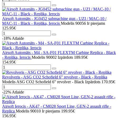
Airsoft Automāts - JG0452 submachine gun - UZI / MAC-10 /
MAC-11 - Black - Replika, Ierocis
Modelis 90056
Ir pieejams
125.95€
-18%
Atlaide
Airsoft Automāts - M4 - SA-F01 FLEXTM Carbine Replica - Black
- Replika, Ierocis
Modelis 90002
Izpārdots
189.95€
154.95€
Revolveris - ASG CO2 Schofield 6" revolver - Black - Replika
Modelis ASG CO2 Schofield 6" revolver - Black
Izpārdots
170.95€
-22%
Atlaide
Airsoft Ierocis - AK47 - CM028 Sport Line, GEN-2 assault rifle -
Replica
Modelis 90010
Ir pieejams
199.95€
156.95€