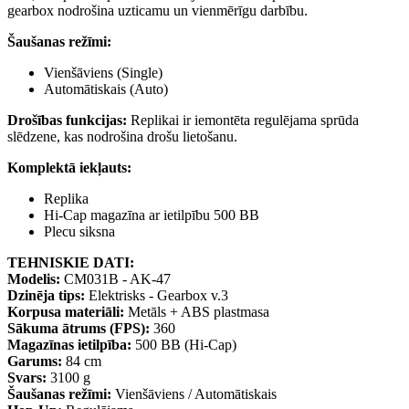
gearbox nodrošina uzticamu un vienmērīgu darbību.
Šaušanas režīmi:
Vienšāviens (Single)
Automātiskais (Auto)
Drošības funkcijas:
Replikai ir iemontēta regulējama sprūda
slēdzene, kas nodrošina drošu lietošanu.
Komplektā iekļauts:
Replika
Hi-Cap magazīna ar ietilpību 500 BB
Plecu siksna
TEHNISKIE DATI:
Modelis:
CM031B - AK-47
Dzinēja tips:
Elektrisks - Gearbox v.3
Korpusa materiāli:
Metāls + ABS plastmasa
Sākuma ātrums (FPS):
360
Magazīnas ietilpība:
500 BB (Hi-Cap)
Garums:
84 cm
Svars:
3100 g
Šaušanas režīmi:
Vienšāviens / Automātiskais