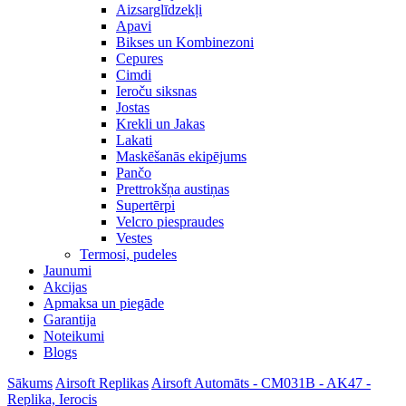
Aizsarglīdzekļi
Apavi
Bikses un Kombinezoni
Cepures
Cimdi
Ieroču siksnas
Jostas
Krekli un Jakas
Lakati
Maskēšanās ekipējums
Pančo
Prettrokšņa austiņas
Supertērpi
Velcro piespraudes
Vestes
Termosi, pudeles
Jaunumi
Akcijas
Apmaksa un piegāde
Garantija
Noteikumi
Blogs
Sākums
Airsoft Replikas
Airsoft Automāts - CM031B - AK47 -
Replika, Ierocis