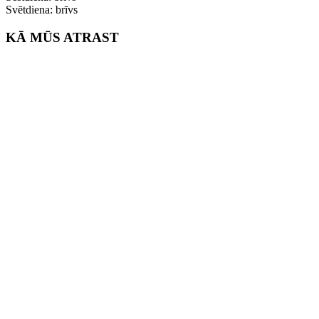
Svētdiena: brīvs
KĀ MŪS ATRAST