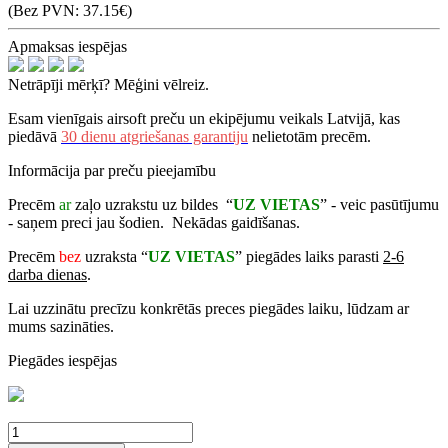
(Bez PVN: 37.15€)
Apmaksas iespējas
Netrāpīji mērķī? Mēģini vēlreiz.
Esam vienīgais airsoft preču un ekipējumu veikals Latvijā, kas
piedāvā
30 dienu atgriešanas garantiju
nelietotām precēm.
Informācija par preču pieejamību
Precēm
ar
zaļo uzrakstu uz bildes “
UZ VIETAS
” - veic pasūtījumu
- saņem preci jau šodien. Nekādas gaidīšanas.
Precēm
bez
uzraksta “
UZ VIETAS
” piegādes laiks parasti
2-6
darba dienas
.
Lai uzzinātu precīzu konkrētās preces piegādes laiku, lūdzam ar
mums sazināties.
Piegādes iespējas