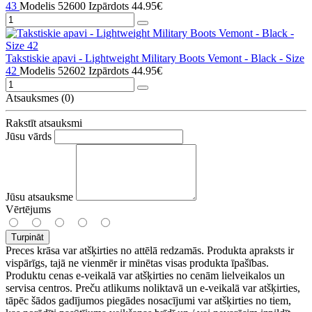
43
Modelis 52600
Izpārdots
44.95€
Takstiskie apavi - Lightweight Military Boots Vemont - Black - Size
42
Modelis 52602
Izpārdots
44.95€
Atsauksmes (0)
Rakstīt atsauksmi
Jūsu vārds
Jūsu atsauksme
Vērtējums
Turpināt
Preces krāsa var atšķirties no attēlā redzamās. Produkta apraksts ir
vispārīgs, tajā ne vienmēr ir minētas visas produkta īpašības.
Produktu cenas e-veikalā var atšķirties no cenām lielveikalos un
servisa centros. Preču atlikums noliktavā un e-veikalā var atšķirties,
tāpēc šādos gadījumos piegādes nosacījumi var atšķirties no tiem,