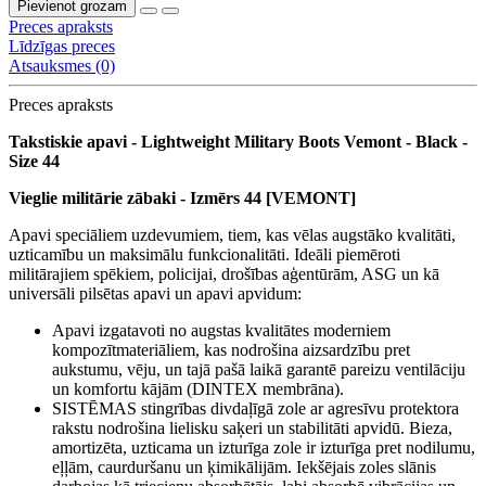
Pievienot grozam
Preces apraksts
Līdzīgas preces
Atsauksmes (0)
Preces apraksts
Takstiskie apavi - Lightweight Military Boots Vemont - Black -
Size 44
Vieglie militārie zābaki - Izmērs 44 [VEMONT]
Apavi speciāliem uzdevumiem, tiem, kas vēlas augstāko kvalitāti,
uzticamību un maksimālu funkcionalitāti. Ideāli piemēroti
militārajiem spēkiem, policijai, drošības aģentūrām, ASG un kā
universāli pilsētas apavi un apavi apvidum:
Apavi izgatavoti no augstas kvalitātes moderniem
kompozītmateriāliem, kas nodrošina aizsardzību pret
aukstumu, vēju, un tajā pašā laikā garantē pareizu ventilāciju
un komfortu kājām (DINTEX membrāna).
SISTĒMAS stingrības divdaļīgā zole ar agresīvu protektora
rakstu nodrošina lielisku saķeri un stabilitāti apvidū. Bieza,
amortizēta, uzticama un izturīga zole ir izturīga pret nodilumu,
eļļām, caurduršanu un ķimikālijām. Iekšējais zoles slānis