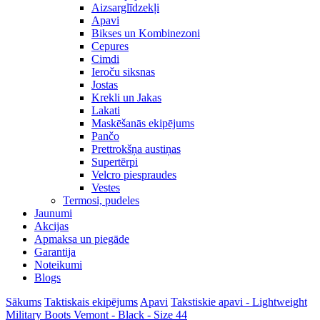
Aizsarglīdzekļi
Apavi
Bikses un Kombinezoni
Cepures
Cimdi
Ieroču siksnas
Jostas
Krekli un Jakas
Lakati
Maskēšanās ekipējums
Pančo
Prettrokšņa austiņas
Supertērpi
Velcro piespraudes
Vestes
Termosi, pudeles
Jaunumi
Akcijas
Apmaksa un piegāde
Garantija
Noteikumi
Blogs
Sākums
Taktiskais ekipējums
Apavi
Takstiskie apavi - Lightweight
Military Boots Vemont - Black - Size 44