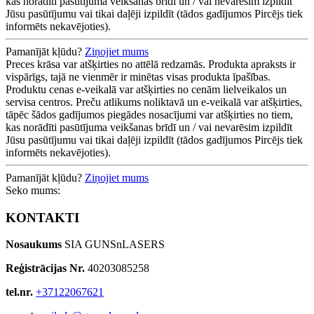
kas norādīti pasūtījuma veikšanas brīdī un / vai nevarēsim izpildīt
Jūsu pasūtījumu vai tikai daļēji izpildīt (tādos gadījumos Pircējs tiek
informēts nekavējoties).
Pamanījāt kļūdu?
Ziņojiet mums
Preces krāsa var atšķirties no attēlā redzamās. Produkta apraksts ir
vispārīgs, tajā ne vienmēr ir minētas visas produkta īpašības.
Produktu cenas e-veikalā var atšķirties no cenām lielveikalos un
servisa centros. Preču atlikums noliktavā un e-veikalā var atšķirties,
tāpēc šādos gadījumos piegādes nosacījumi var atšķirties no tiem,
kas norādīti pasūtījuma veikšanas brīdī un / vai nevarēsim izpildīt
Jūsu pasūtījumu vai tikai daļēji izpildīt (tādos gadījumos Pircējs tiek
informēts nekavējoties).
Pamanījāt kļūdu?
Ziņojiet mums
Seko mums:
KONTAKTI
Nosaukums
SIA GUNSnLASERS
Reģistrācijas Nr.
40203085258
tel.nr.
+37122067621