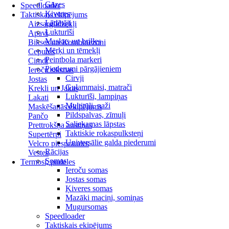
Gāzes
Speedloader
Ķiveres
Taktiskais ekipējums
Lādētāji
Aizsarglīdzekļi
Lukturīši
Apavi
Maskas un brilles
Bikses un Kombinezoni
Mērķi un tēmekļi
Cepures
Peintbola markeri
Cimdi
Piederumi pārgājieniem
Ieroču siksnas
Cirvji
Jostas
Guļammaisi, matrači
Krekli un Jakas
Lukturīši, lampiņas
Lakati
Multitūli, naži
Maskēšanās ekipējums
Pildspalvas, zīmuļi
Pančo
Saliekamas lāpstas
Prettrokšņa austiņas
Taktiskie rokaspulksteņi
Supertērpi
Universālie galda piederumi
Velcro piespraudes
Rācijas
Vestes
Somas
Termosi, pudeles
Ieroču somas
Jostas somas
Ķiveres somas
Mazāki maciņi, somiņas
Mugursomas
Speedloader
Taktiskais ekipējums