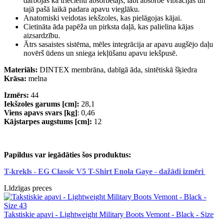
darbojas kā triecienu absorbētājs, labi absorbē vibrācijas un
tajā pašā laikā padara apavu vieglāku.
Anatomiski veidotas iekšzoles, kas pielāgojas kājai.
Cietināta āda papēža un pirksta daļā, kas palielina kājas
aizsardzību.
Ātrs sasaistes sistēma, mēles integrācija ar apavu augšējo daļu
novērš ūdens un sniega iekļūšanu apavu iekšpusē.
Materiāls:
DINTEX membrāna, dabīgā āda, sintētiskā šķiedra
Krāsa:
melna
Izmērs:
44
Iekšzoles garums [cm]:
28,1
Viens apavs svars [kg]
: 0,46
Kājstarpes augstums [cm]:
12
Papildus var iegādāties šos produktus:
T-krekls - EG Classic V5 T-Shirt Enola Gaye - dažādi izmēri
Līdzīgas preces
Takstiskie apavi - Lightweight Military Boots Vemont - Black - Size