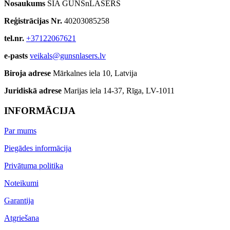
Nosaukums
SIA GUNSnLASERS
Reģistrācijas Nr.
40203085258
tel.nr.
+37122067621
e-pasts
veikals@gunsnlasers.lv
Biroja adrese
Mārkalnes iela 10, Latvija
Juridiskā adrese
Marijas iela 14-37, Rīga, LV-1011
INFORMĀCIJA
Par mums
Piegādes informācija
Privātuma politika
Noteikumi
Garantija
Atgriešana