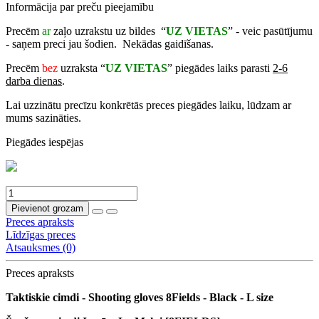
Informācija par preču pieejamību
Precēm
ar
zaļo uzrakstu uz bildes “
UZ VIETAS
” - veic pasūtījumu
- saņem preci jau šodien. Nekādas gaidīšanas.
Precēm
bez
uzraksta “
UZ VIETAS
” piegādes laiks parasti
2-6
darba dienas
.
Lai uzzinātu precīzu konkrētās preces piegādes laiku, lūdzam ar
mums sazināties.
Piegādes iespējas
Pievienot grozam
Preces apraksts
Līdzīgas preces
Atsauksmes (0)
Preces apraksts
Taktiskie cimdi - Shooting gloves 8Fields - Black - L size