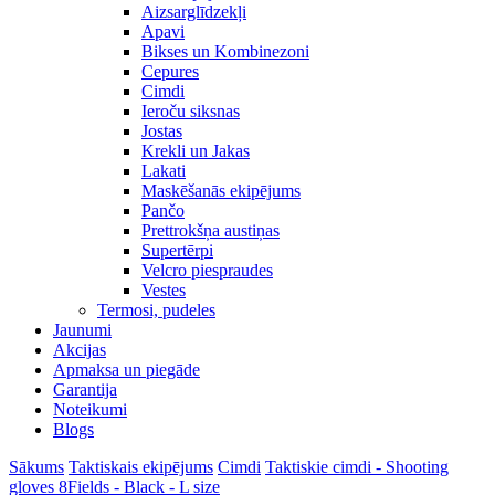
Aizsarglīdzekļi
Apavi
Bikses un Kombinezoni
Cepures
Cimdi
Ieroču siksnas
Jostas
Krekli un Jakas
Lakati
Maskēšanās ekipējums
Pančo
Prettrokšņa austiņas
Supertērpi
Velcro piespraudes
Vestes
Termosi, pudeles
Jaunumi
Akcijas
Apmaksa un piegāde
Garantija
Noteikumi
Blogs
Sākums
Taktiskais ekipējums
Cimdi
Taktiskie cimdi - Shooting
gloves 8Fields - Black - L size