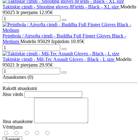
Taktiskie cimdi - Shooting gloves 8Fields - Black - XL size
Modelis
95025
Ir pieejams
12.95€
Peintbola / Airsofta cimdi - Buddha Full Finger Gloves Black -
Medium
Modelis 95029
Izpārdots
10.95€
Taktiskie cimdi - Mil-Tec Assault Gloves - Black - L size
Modelis
95021
Ir pieejams
29.95€
Atsauksmes (0)
Rakstīt atsauksmi
Jūsu vārds
Jūsu atsauksme
Vērtējums
Turpināt