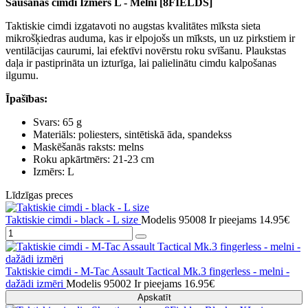
Šaušanas cimdi Izmērs L - Melni [8FIELDS]
Taktiskie cimdi izgatavoti no augstas kvalitātes mīksta sieta
mikrošķiedras auduma, kas ir elpojošs un mīksts, un uz pirkstiem ir
ventilācijas caurumi, lai efektīvi novērstu roku svīšanu. Plaukstas
daļa ir pastiprināta un izturīga, lai palielinātu cimdu kalpošanas
ilgumu.
Īpašības:
Svars: 65 g
Materiāls: poliesters, sintētiskā āda, spandekss
Maskēšanās raksts: melns
Roku apkārtmērs: 21-23 cm
Izmērs: L
Līdzīgas preces
Taktiskie cimdi - black - L size
Modelis 95008
Ir pieejams
14.95€
Taktiskie cimdi - M-Tac Assault Tactical Mk.3 fingerless - melni -
dažādi izmēri
Modelis 95002
Ir pieejams
16.95€
Apskatīt