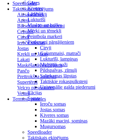
Gāzes
Speedloader
Ķiveres
Taktiskais ekipējums
Lādētāji
Aizsarglīdzekļi
Lukturīši
Apavi
Maskas un brilles
Bikses un Kombinezoni
Mērķi un tēmekļi
Cepures
Peintbola markeri
Cimdi
Piederumi pārgājieniem
Ieroču siksnas
Cirvji
Jostas
Guļammaisi, matrači
Krekli un Jakas
Lukturīši, lampiņas
Lakati
Multitūli, naži
Maskēšanās ekipējums
Pildspalvas, zīmuļi
Pančo
Saliekamas lāpstas
Prettrokšņa austiņas
Taktiskie rokaspulksteņi
Supertērpi
Universālie galda piederumi
Velcro piespraudes
Rācijas
Vestes
Somas
Termosi, pudeles
Ieroču somas
Jostas somas
Ķiveres somas
Mazāki maciņi, somiņas
Mugursomas
Speedloader
Taktiskais ekipējums