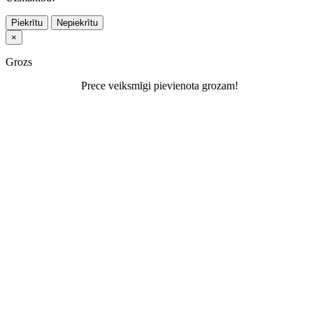
Piekrītu
Nepiekrītu
×
Grozs
Prece veiksmīgi pievienota grozam!