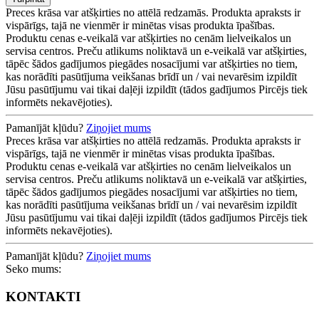
Preces krāsa var atšķirties no attēlā redzamās. Produkta apraksts ir
vispārīgs, tajā ne vienmēr ir minētas visas produkta īpašības.
Produktu cenas e-veikalā var atšķirties no cenām lielveikalos un
servisa centros. Preču atlikums noliktavā un e-veikalā var atšķirties,
tāpēc šādos gadījumos piegādes nosacījumi var atšķirties no tiem,
kas norādīti pasūtījuma veikšanas brīdī un / vai nevarēsim izpildīt
Jūsu pasūtījumu vai tikai daļēji izpildīt (tādos gadījumos Pircējs tiek
informēts nekavējoties).
Pamanījāt kļūdu?
Ziņojiet mums
Preces krāsa var atšķirties no attēlā redzamās. Produkta apraksts ir
vispārīgs, tajā ne vienmēr ir minētas visas produkta īpašības.
Produktu cenas e-veikalā var atšķirties no cenām lielveikalos un
servisa centros. Preču atlikums noliktavā un e-veikalā var atšķirties,
tāpēc šādos gadījumos piegādes nosacījumi var atšķirties no tiem,
kas norādīti pasūtījuma veikšanas brīdī un / vai nevarēsim izpildīt
Jūsu pasūtījumu vai tikai daļēji izpildīt (tādos gadījumos Pircējs tiek
informēts nekavējoties).
Pamanījāt kļūdu?
Ziņojiet mums
Seko mums:
KONTAKTI