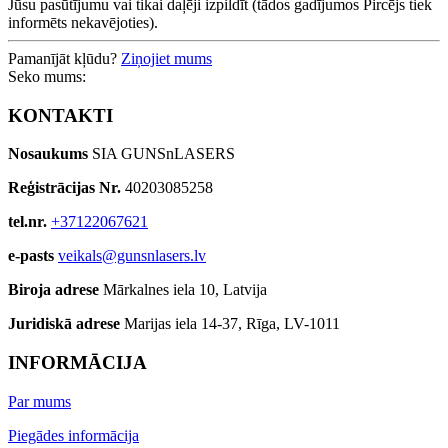
Jūsu pasūtījumu vai tikai daļēji izpildīt (tādos gadījumos Pircējs tiek
informēts nekavējoties).
Pamanījāt kļūdu?
Ziņojiet mums
Seko mums:
KONTAKTI
Nosaukums
SIA GUNSnLASERS
Reģistrācijas Nr.
40203085258
tel.nr.
+37122067621
e-pasts
veikals@gunsnlasers.lv
Biroja adrese
Mārkalnes iela 10, Latvija
Juridiskā adrese
Marijas iela 14-37, Rīga, LV-1011
INFORMĀCIJA
Par mums
Piegādes informācija