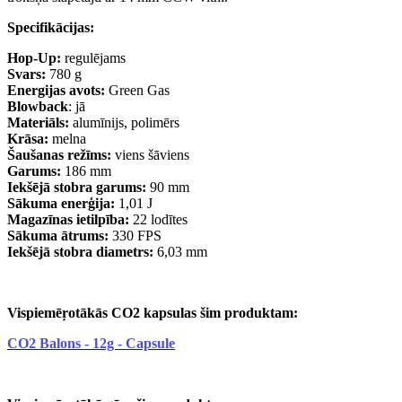
Specifikācijas:
Hop-Up:
regulējams
Svars:
780 g
Energijas avots:
Green Gas
Blowback
: jā
Materiāls:
alumīnijs, polimērs
Krāsa:
melna
Šaušanas režīms:
viens šāviens
Garums:
186 mm
Iekšējā stobra garums:
90 mm
Sākuma enerģija:
1,01 J
Magazīnas ietilpība:
22 lodītes
Sākuma ātrums:
330 FPS
Iekšējā stobra diametrs:
6,03 mm
Vispiemēŗotākās CO2 kapsulas šim produktam:
CO2 Balons - 12g - Capsule