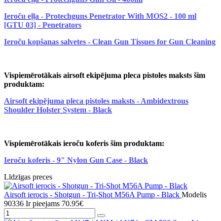
Ieroču eļļa - Protechguns Penetrator With MOS2 - 100 ml
[GTU 03] - Penetrators
Ieroču kopšanas salvetes - Clean Gun Tissues for Gun Cleaning
Vispiemērotākais airsoft ekipējuma pleca pistoles maksts šim
produktam:
Airsoft ekipējuma pleca pistoles maksts - Ambidextrous
Shoulder Holster System - Black
Vispiemērotākais ieroču koferis šim produktam:
Ieroču koferis - 9" Nylon Gun Case - Black
Līdzīgas preces
Airsoft ierocis - Shotgun - Tri-Shot M56A Pump - Black
Modelis
90336
Ir pieejams
70.95€