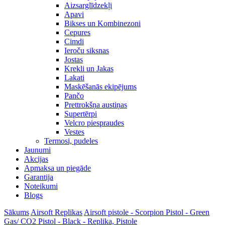
Aizsarglīdzekļi
Apavi
Bikses un Kombinezoni
Cepures
Cimdi
Ieroču siksnas
Jostas
Krekli un Jakas
Lakati
Maskēšanās ekipējums
Pančo
Prettrokšņa austiņas
Supertērpi
Velcro piespraudes
Vestes
Termosi, pudeles
Jaunumi
Akcijas
Apmaksa un piegāde
Garantija
Noteikumi
Blogs
Sākums
Airsoft Replikas
Airsoft pistole - Scorpion Pistol - Green
Gas/ CO2 Pistol - Black - Replika, Pistole