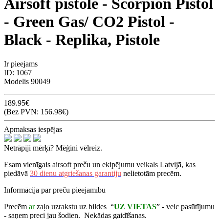
Airsoft pistole - Scorpion Pistol
- Green Gas/ CO2 Pistol -
Black - Replika, Pistole
Ir pieejams
ID:
1067
Modelis
90049
189.95€
(Bez PVN: 156.98€)
Apmaksas iespējas
Netrāpīji mērķī? Mēģini vēlreiz.
Esam vienīgais airsoft preču un ekipējumu veikals Latvijā, kas
piedāvā
30 dienu atgriešanas garantiju
nelietotām precēm.
Informācija par preču pieejamību
Precēm
ar
zaļo uzrakstu uz bildes “
UZ VIETAS
” - veic pasūtījumu
- saņem preci jau šodien. Nekādas gaidīšanas.