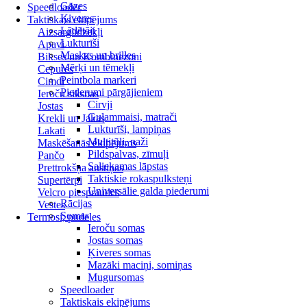
Gāzes
Speedloader
Ķiveres
Taktiskais ekipējums
Lādētāji
Aizsarglīdzekļi
Lukturīši
Apavi
Maskas un brilles
Bikses un Kombinezoni
Mērķi un tēmekļi
Cepures
Peintbola markeri
Cimdi
Piederumi pārgājieniem
Ieroču siksnas
Cirvji
Jostas
Guļammaisi, matrači
Krekli un Jakas
Lukturīši, lampiņas
Lakati
Multitūli, naži
Maskēšanās ekipējums
Pildspalvas, zīmuļi
Pančo
Saliekamas lāpstas
Prettrokšņa austiņas
Taktiskie rokaspulksteņi
Supertērpi
Universālie galda piederumi
Velcro piespraudes
Rācijas
Vestes
Somas
Termosi, pudeles
Ieroču somas
Jostas somas
Ķiveres somas
Mazāki maciņi, somiņas
Mugursomas
Speedloader
Taktiskais ekipējums