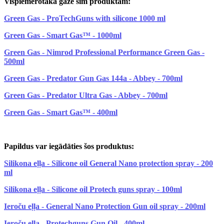
Vispiemērotākā gāze šim produktam:
Green Gas - ProTechGuns with silicone 1000 ml
Green Gas - Smart Gas™ - 1000ml
Green Gas - Nimrod Professional Performance Green Gas -
500ml
Green Gas - Predator Gun Gas 144a - Abbey - 700ml
Green Gas - Predator Ultra Gas - Abbey - 700ml
Green Gas - Smart Gas™ - 400ml
Papildus var iegādāties šos produktus:
Silikona eļļa - Silicone oil General Nano protection spray - 200
ml
Silikona eļļa - Silicone oil Protech guns spray - 100ml
Ieroču eļļa - General Nano Protection Gun oil spray - 200ml
Ieroču eļļa - Protechguns Gun Oil - 400ml