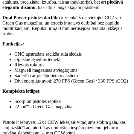
attālums, precizitāte, izturība, taisna trajektorija), bet arī
piedāvā
elegantu dizainu
, kas atbilst augstākajām prasībām.
Dual Power pistoles darbība
ir vienkārša: ievietojiet CO2 vai
Green Gas magazīnu, un ierocis ir gatavs darbībai bez papildu
modifikācijām. Replikai ir 6,03 mm nerūsējošā tērauda iekšējais
stobrs.
Funkcijas:
CNC apstrādāts sacīkšu stila slēdzis
Optiskie šķiedras tēmekļi
Rievots rokturis
Magwell magazīnas atvieglojums
Saderība ar pielāgotiem makstiem
Divi enerģijas avoti: 270 FPS (Green Gas) / 330 FPS (CO2)
Komplektā ietilpst:
Scorpion pistoles replika
22 lodīšu Green Gas magazīna
Pistolē ir iebūvēts 12x1 CCW iekšējais vītņojums stobra galā, kas
ļauj uzstādīt adapteri. Tas nodrošina iespēju pievienot jebkuru
trokšņa slāpētāju ar 14 mm CCW vītni.