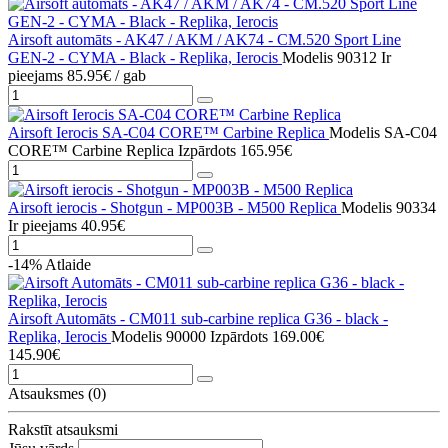
Airsoft automāts - AK47 / AKM / AK74 - CM.520 Sport Line
GEN-2 - CYMA - Black - Replika, Ierocis
Modelis 90312
Ir
pieejams
85.95€
/ gab
Airsoft Ierocis SA-C04 CORE™ Carbine Replica
Modelis SA-C04
CORE™ Carbine Replica
Izpārdots
165.95€
Airsoft ierocis - Shotgun - MP003B - M500 Replica
Modelis 90334
Ir pieejams
40.95€
-14%
Atlaide
Airsoft Automāts - CM011 sub-carbine replica G36 - black -
Replika, Ierocis
Modelis 90000
Izpārdots
169.00€
145.90€
Atsauksmes (0)
Rakstīt atsauksmi