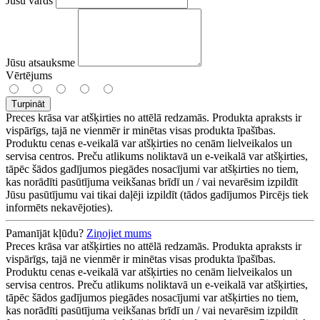
Jūsu vārds
Jūsu atsauksme
Vērtējums
Turpināt
Preces krāsa var atšķirties no attēlā redzamās. Produkta apraksts ir
vispārīgs, tajā ne vienmēr ir minētas visas produkta īpašības.
Produktu cenas e-veikalā var atšķirties no cenām lielveikalos un
servisa centros. Preču atlikums noliktavā un e-veikalā var atšķirties,
tāpēc šādos gadījumos piegādes nosacījumi var atšķirties no tiem,
kas norādīti pasūtījuma veikšanas brīdī un / vai nevarēsim izpildīt
Jūsu pasūtījumu vai tikai daļēji izpildīt (tādos gadījumos Pircējs tiek
informēts nekavējoties).
Pamanījāt kļūdu?
Ziņojiet mums
Preces krāsa var atšķirties no attēlā redzamās. Produkta apraksts ir
vispārīgs, tajā ne vienmēr ir minētas visas produkta īpašības.
Produktu cenas e-veikalā var atšķirties no cenām lielveikalos un
servisa centros. Preču atlikums noliktavā un e-veikalā var atšķirties,
tāpēc šādos gadījumos piegādes nosacījumi var atšķirties no tiem,
kas norādīti pasūtījuma veikšanas brīdī un / vai nevarēsim izpildīt