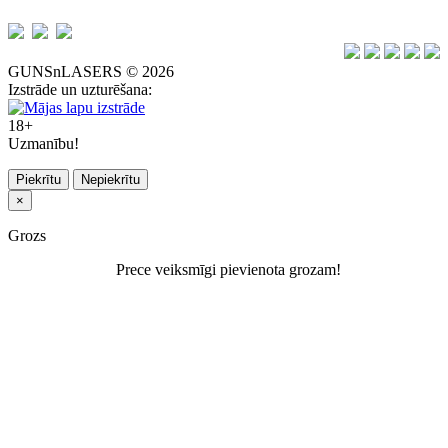
GUNSnLASERS © 2026
Izstrāde un uzturēšana:
18+
Uzmanību!
Piekrītu
Nepiekrītu
×
Grozs
Prece veiksmīgi pievienota grozam!