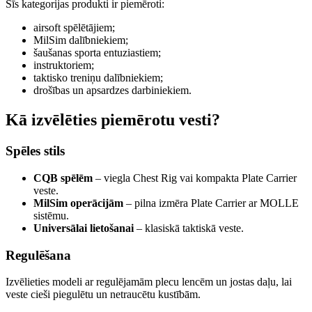
Šīs kategorijas produkti ir piemēroti:
airsoft spēlētājiem;
MilSim dalībniekiem;
šaušanas sporta entuziastiem;
instruktoriem;
taktisko treniņu dalībniekiem;
drošības un apsardzes darbiniekiem.
Kā izvēlēties piemērotu vesti?
Spēles stils
CQB spēlēm
– viegla Chest Rig vai kompakta Plate Carrier
veste.
MilSim operācijām
– pilna izmēra Plate Carrier ar MOLLE
sistēmu.
Universālai lietošanai
– klasiskā taktiskā veste.
Regulēšana
Izvēlieties modeli ar regulējamām plecu lencēm un jostas daļu, lai
veste cieši piegulētu un netraucētu kustībām.