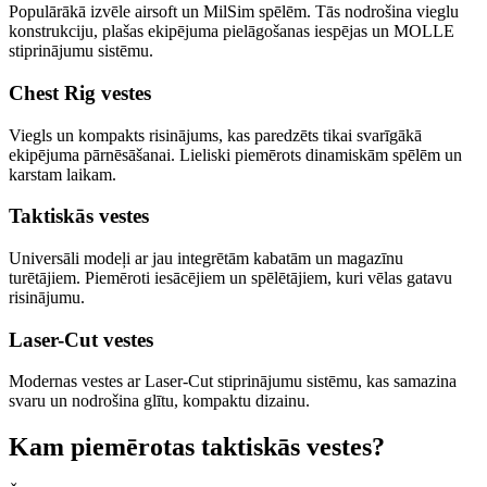
Populārākā izvēle airsoft un MilSim spēlēm. Tās nodrošina vieglu
konstrukciju, plašas ekipējuma pielāgošanas iespējas un MOLLE
stiprinājumu sistēmu.
Chest Rig vestes
Viegls un kompakts risinājums, kas paredzēts tikai svarīgākā
ekipējuma pārnēsāšanai. Lieliski piemērots dinamiskām spēlēm un
karstam laikam.
Taktiskās vestes
Universāli modeļi ar jau integrētām kabatām un magazīnu
turētājiem. Piemēroti iesācējiem un spēlētājiem, kuri vēlas gatavu
risinājumu.
Laser-Cut vestes
Modernas vestes ar Laser-Cut stiprinājumu sistēmu, kas samazina
svaru un nodrošina glītu, kompaktu dizainu.
Kam piemērotas taktiskās vestes?