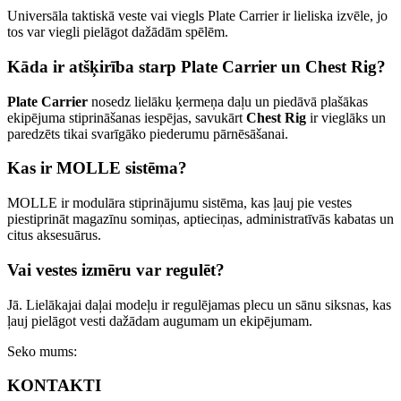
Universāla taktiskā veste vai viegls Plate Carrier ir lieliska izvēle, jo
tos var viegli pielāgot dažādām spēlēm.
Kāda ir atšķirība starp Plate Carrier un Chest Rig?
Plate Carrier
nosedz lielāku ķermeņa daļu un piedāvā plašākas
ekipējuma stiprināšanas iespējas, savukārt
Chest Rig
ir vieglāks un
paredzēts tikai svarīgāko piederumu pārnēsāšanai.
Kas ir MOLLE sistēma?
MOLLE ir modulāra stiprinājumu sistēma, kas ļauj pie vestes
piestiprināt magazīnu somiņas, aptieciņas, administratīvās kabatas un
citus aksesuārus.
Vai vestes izmēru var regulēt?
Jā. Lielākajai daļai modeļu ir regulējamas plecu un sānu siksnas, kas
ļauj pielāgot vesti dažādam augumam un ekipējumam.
Seko mums:
KONTAKTI