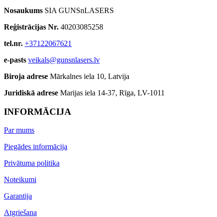
Nosaukums
SIA GUNSnLASERS
Reģistrācijas Nr.
40203085258
tel.nr.
+37122067621
e-pasts
veikals@gunsnlasers.lv
Biroja adrese
Mārkalnes iela 10, Latvija
Juridiskā adrese
Marijas iela 14-37, Rīga, LV-1011
INFORMĀCIJA
Par mums
Piegādes informācija
Privātuma politika
Noteikumi
Garantija
Atgriešana