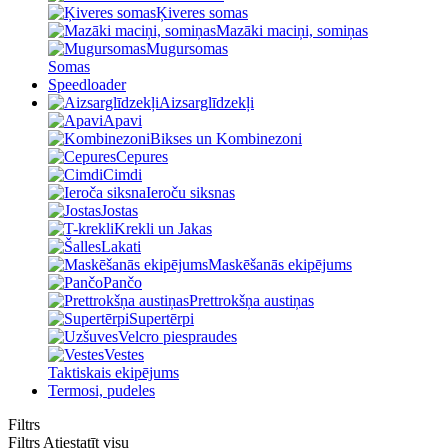
Ķiveres somas
Mazāki maciņi, somiņas
Mugursomas
Somas
Speedloader
Aizsarglīdzekļi
Apavi
Bikses un Kombinezoni
Cepures
Cimdi
Ieroču siksnas
Jostas
Krekli un Jakas
Lakati
Maskēšanās ekipējums
Pančo
Prettrokšņa austiņas
Supertērpi
Velcro piespraudes
Vestes
Taktiskais ekipējums
Termosi, pudeles
Filtrs
Filtrs
Atiestatīt visu