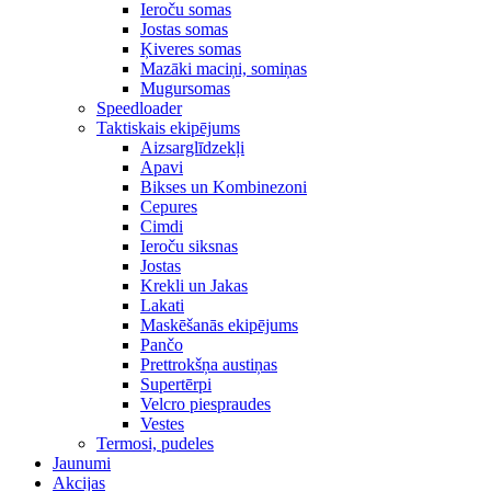
Ieroču somas
Jostas somas
Ķiveres somas
Mazāki maciņi, somiņas
Mugursomas
Speedloader
Taktiskais ekipējums
Aizsarglīdzekļi
Apavi
Bikses un Kombinezoni
Cepures
Cimdi
Ieroču siksnas
Jostas
Krekli un Jakas
Lakati
Maskēšanās ekipējums
Pančo
Prettrokšņa austiņas
Supertērpi
Velcro piespraudes
Vestes
Termosi, pudeles
Jaunumi
Akcijas