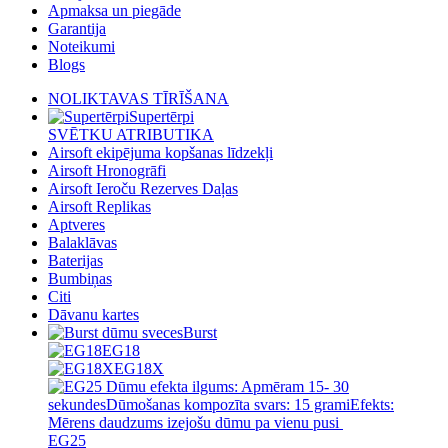
Apmaksa un piegāde
Garantija
Noteikumi
Blogs
NOLIKTAVAS TĪRĪŠANA
Supertērpi
SVĒTKU ATRIBUTIKA
Airsoft ekipējuma kopšanas līdzekļi
Airsoft Hronogrāfi
Airsoft Ieroču Rezerves Daļas
Airsoft Replikas
Aptveres
Balaklāvas
Baterijas
Bumbiņas
Citi
Dāvanu kartes
Burst
EG18
EG18X
EG25