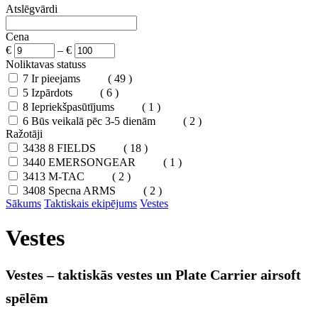
Atslēgvārdi
Cena
€
–
€
Noliktavas statuss
7
Ir pieejams
( 49 )
5
Izpārdots
( 6 )
8
Iepriekšpasūtījums
( 1 )
6
Būs veikalā pēc 3-5 dienām
( 2 )
Ražotāji
3438
8 FIELDS
( 18 )
3440
EMERSONGEAR
( 1 )
3413
M-TAC
( 2 )
3408
Specna ARMS
( 2 )
Sākums
Taktiskais ekipējums
Vestes
Vestes
Vestes – taktiskās vestes un Plate Carrier airsoft
spēlēm