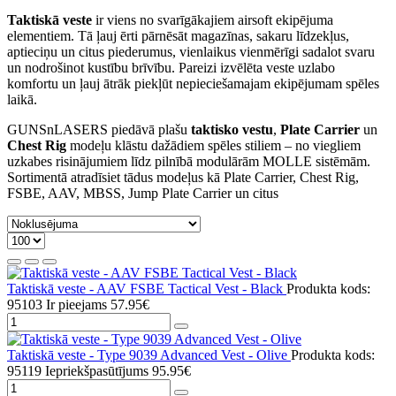
Taktiskā veste
ir viens no svarīgākajiem airsoft ekipējuma
elementiem. Tā ļauj ērti pārnēsāt magazīnas, sakaru līdzekļus,
aptieciņu un citus piederumus, vienlaikus vienmērīgi sadalot svaru
un nodrošinot kustību brīvību. Pareizi izvēlēta veste uzlabo
komfortu un ļauj ātrāk piekļūt nepieciešamajam ekipējumam spēles
laikā.
GUNSnLASERS piedāvā plašu
taktisko vestu
,
Plate Carrier
un
Chest Rig
modeļu klāstu dažādiem spēles stiliem – no viegliem
uzkabes risinājumiem līdz pilnībā modulārām MOLLE sistēmām.
Sortimentā atradīsiet tādus modeļus kā Plate Carrier, Chest Rig,
FSBE, AAV, MBSS, Jump Plate Carrier un citus
Taktiskā veste - AAV FSBE Tactical Vest - Black
Produkta kods:
95103
Ir pieejams
57.95€
Taktiskā veste - Type 9039 Advanced Vest - Olive
Produkta kods:
95119
Iepriekšpasūtījums
95.95€