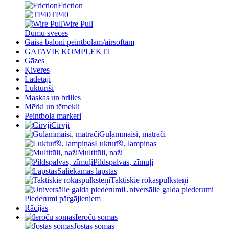
Friction
TP40
Wire Pull
Dūmu sveces
Gaisa baloni peintbolam/airsoftam
GATAVIE KOMPLEKTI
Gāzes
Ķiveres
Lādētāji
Lukturīši
Maskas un brilles
Mērķi un tēmekļi
Peintbola markeri
Cirvji
Guļammaisi, matrači
Lukturīši, lampiņas
Multitūli, naži
Pildspalvas, zīmuļi
Saliekamas lāpstas
Taktiskie rokaspulksteņi
Universālie galda piederumi
Piederumi pārgājieniem
Rācijas
Ieroču somas
Jostas somas