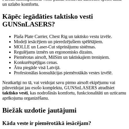
un uzlabo komfortu.
Kāpēc iegādāties taktisko vesti
GUNSnLASERS?
Plaša Plate Carrier, Chest Rig un taktisko vestu izvēle.
Modeļi iesācējiem un pieredzējušiem spēlētājiem.
MOLLE un Laser-Cut stiprinājumu sistēmas.
Regulējams izmērs un ergonomisks dizains.
Piemērotas airsoft, MilSim un taktiskajiem treniņiem.
Konkurētspējīgas cenas.
Ātra piegāde visā Latvijā.
Profesionālas konsultācijas piemērotākās vestes izvēlē.
Neatkarīgi no tā, vai veidojat savu pirmo airsoft ekipējumu vai
pilnveidojat jau esošo komplektu, GUNSnLASERS atradīsiet
taktisko vesti
, kas nodrošinās komfortu, funkcionalitāti un uzticamu
aprīkojuma organizēšanu.
Biežāk uzdotie jautājumi
Kāda veste ir piemērotākā iesācējam?