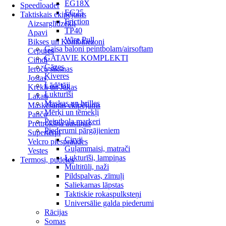
EG18X
Speedloader
EG25
Taktiskais ekipējums
Friction
Aizsarglīdzekļi
TP40
Apavi
Wire Pull
Bikses un Kombinezoni
Gaisa baloni peintbolam/airsoftam
Cepures
GATAVIE KOMPLEKTI
Cimdi
Gāzes
Ieroču siksnas
Ķiveres
Jostas
Lādētāji
Krekli un Jakas
Lukturīši
Lakati
Maskas un brilles
Maskēšanās ekipējums
Mērķi un tēmekļi
Pančo
Peintbola markeri
Prettrokšņa austiņas
Piederumi pārgājieniem
Supertērpi
Cirvji
Velcro piespraudes
Guļammaisi, matrači
Vestes
Lukturīši, lampiņas
Termosi, pudeles
Multitūli, naži
Pildspalvas, zīmuļi
Saliekamas lāpstas
Taktiskie rokaspulksteņi
Universālie galda piederumi
Rācijas
Somas