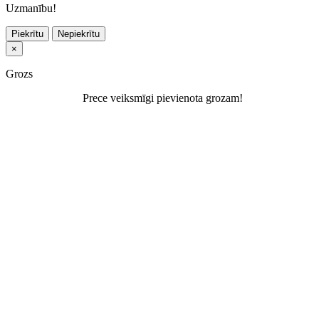
Uzmanību!
Piekrītu
Nepiekrītu
×
Grozs
Prece veiksmīgi pievienota grozam!