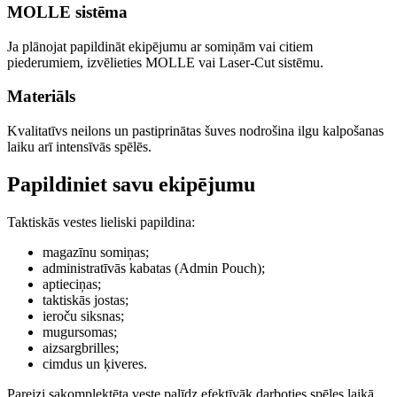
MOLLE sistēma
Ja plānojat papildināt ekipējumu ar somiņām vai citiem
piederumiem, izvēlieties MOLLE vai Laser-Cut sistēmu.
Materiāls
Kvalitatīvs neilons un pastiprinātas šuves nodrošina ilgu kalpošanas
laiku arī intensīvās spēlēs.
Papildiniet savu ekipējumu
Taktiskās vestes lieliski papildina:
magazīnu somiņas;
administratīvās kabatas (Admin Pouch);
aptieciņas;
taktiskās jostas;
ieroču siksnas;
mugursomas;
aizsargbrilles;
cimdus un ķiveres.
Pareizi sakomplektēta veste palīdz efektīvāk darboties spēles laikā