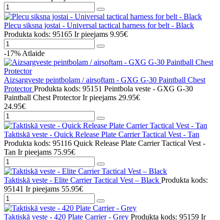
Plecu siksna jostai - Universal tactical harness for belt - Black
Produkta kods: 95165
Ir pieejams
9.95€
-17%
Atlaide
Aizsargveste peintbolam / airsoftam - GXG G-30 Paintball Chest
Protector
Produkta kods: 95151 Peintbola veste - GXG G-30
Paintball Chest Protector
Ir pieejams
29.95€
24.95€
Taktiskā veste - Quick Release Plate Carrier Tactical Vest - Tan
Produkta kods: 95116 Quick Release Plate Carrier Tactical Vest -
Tan
Ir pieejams
75.95€
Taktiskā veste - Elite Carrier Tactical Vest – Black
Produkta kods:
95141
Ir pieejams
55.95€
Taktiskā veste - 420 Plate Carrier - Grey
Produkta kods: 95159
Ir