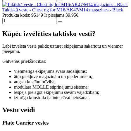
Taktiskā veste - Chest rig for M16/AK47/M14 magazines - Black
Produkta kods: 95149
Ir pieejams
39.95€
Kāpēc izvēlēties taktisko vesti?
Labi izvēlēta veste palīdz uzturēt ekipējumu sakārtotu un vienmēr
pieejamu.
Galvenās priekšrocības:
vienmērīgs ekipējuma svara sadalījums;
ātra piekļuve magazīnām un piederumiem;
augsta kustību brīvība;
modulāra MOLLE stiprinājumu sistēma;
iespēja pielāgot ekipējumu savām vajadzībām;
izturīga konstrukcija intensīvai lietošanai.
Vestu veidi
Plate Carrier vestes