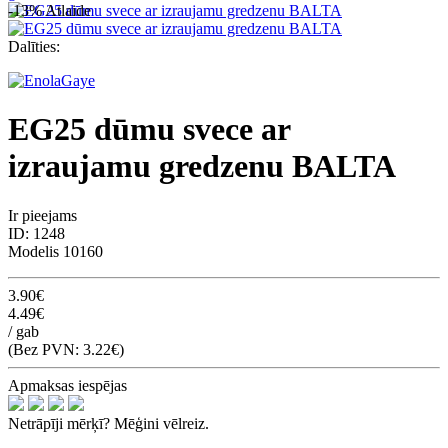
-13%
Atlaide
Dalīties:
EG25 dūmu svece ar
izraujamu gredzenu BALTA
Ir pieejams
ID:
1248
Modelis
10160
3.90€
4.49€
/ gab
(Bez PVN: 3.22€)
Apmaksas iespējas
Netrāpīji mērķī? Mēģini vēlreiz.