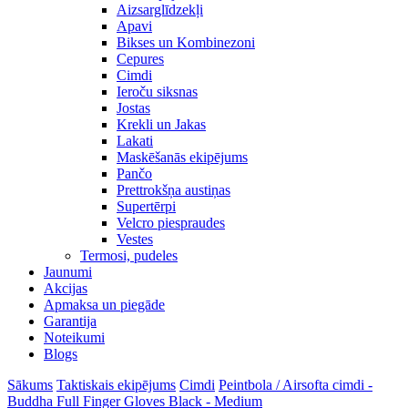
Aizsarglīdzekļi
Apavi
Bikses un Kombinezoni
Cepures
Cimdi
Ieroču siksnas
Jostas
Krekli un Jakas
Lakati
Maskēšanās ekipējums
Pančo
Prettrokšņa austiņas
Supertērpi
Velcro piespraudes
Vestes
Termosi, pudeles
Jaunumi
Akcijas
Apmaksa un piegāde
Garantija
Noteikumi
Blogs
Sākums
Taktiskais ekipējums
Cimdi
Peintbola / Airsofta cimdi -
Buddha Full Finger Gloves Black - Medium