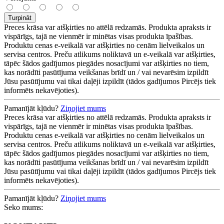
Turpināt
Preces krāsa var atšķirties no attēlā redzamās. Produkta apraksts ir
vispārīgs, tajā ne vienmēr ir minētas visas produkta īpašības.
Produktu cenas e-veikalā var atšķirties no cenām lielveikalos un
servisa centros. Preču atlikums noliktavā un e-veikalā var atšķirties,
tāpēc šādos gadījumos piegādes nosacījumi var atšķirties no tiem,
kas norādīti pasūtījuma veikšanas brīdī un / vai nevarēsim izpildīt
Jūsu pasūtījumu vai tikai daļēji izpildīt (tādos gadījumos Pircējs tiek
informēts nekavējoties).
Pamanījāt kļūdu?
Ziņojiet mums
Preces krāsa var atšķirties no attēlā redzamās. Produkta apraksts ir
vispārīgs, tajā ne vienmēr ir minētas visas produkta īpašības.
Produktu cenas e-veikalā var atšķirties no cenām lielveikalos un
servisa centros. Preču atlikums noliktavā un e-veikalā var atšķirties,
tāpēc šādos gadījumos piegādes nosacījumi var atšķirties no tiem,
kas norādīti pasūtījuma veikšanas brīdī un / vai nevarēsim izpildīt
Jūsu pasūtījumu vai tikai daļēji izpildīt (tādos gadījumos Pircējs tiek
informēts nekavējoties).
Pamanījāt kļūdu?
Ziņojiet mums
Seko mums: