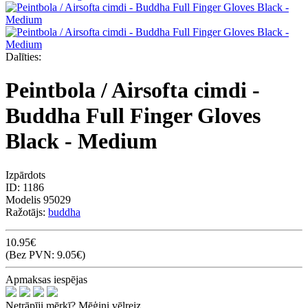
Dalīties:
Peintbola / Airsofta cimdi -
Buddha Full Finger Gloves
Black - Medium
Izpārdots
ID:
1186
Modelis
95029
Ražotājs:
buddha
10.95€
(Bez PVN: 9.05€)
Apmaksas iespējas
Netrāpīji mērķī? Mēģini vēlreiz.