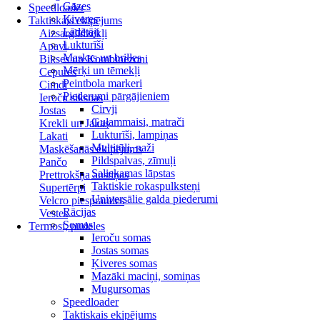
Gāzes
Speedloader
Ķiveres
Taktiskais ekipējums
Lādētāji
Aizsarglīdzekļi
Lukturīši
Apavi
Maskas un brilles
Bikses un Kombinezoni
Mērķi un tēmekļi
Cepures
Peintbola markeri
Cimdi
Piederumi pārgājieniem
Ieroču siksnas
Cirvji
Jostas
Guļammaisi, matrači
Krekli un Jakas
Lukturīši, lampiņas
Lakati
Multitūli, naži
Maskēšanās ekipējums
Pildspalvas, zīmuļi
Pančo
Saliekamas lāpstas
Prettrokšņa austiņas
Taktiskie rokaspulksteņi
Supertērpi
Universālie galda piederumi
Velcro piespraudes
Rācijas
Vestes
Somas
Termosi, pudeles
Ieroču somas
Jostas somas
Ķiveres somas
Mazāki maciņi, somiņas
Mugursomas
Speedloader
Taktiskais ekipējums