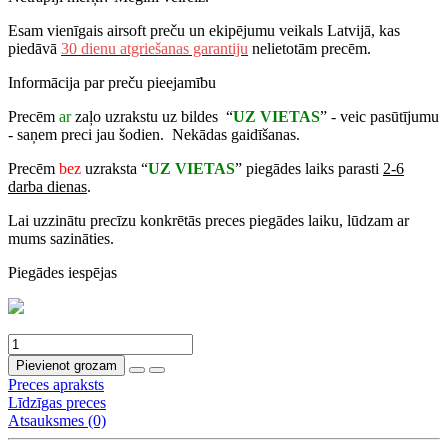
Esam vienīgais airsoft preču un ekipējumu veikals Latvijā, kas
piedāvā
30 dienu atgriešanas garantiju
nelietotām precēm.
Informācija par preču pieejamību
Precēm
ar
zaļo uzrakstu uz bildes “
UZ VIETAS
” - veic pasūtījumu
- saņem preci jau šodien. Nekādas gaidīšanas.
Precēm
bez
uzraksta “
UZ VIETAS
” piegādes laiks parasti
2-6
darba dienas
.
Lai uzzinātu precīzu konkrētās preces piegādes laiku, lūdzam ar
mums sazināties.
Piegādes iespējas
Pievienot grozam
Preces apraksts
Līdzīgas preces
Atsauksmes (0)