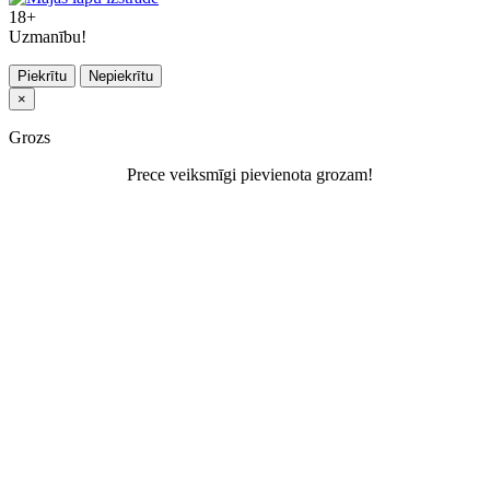
18+
Uzmanību!
Piekrītu
Nepiekrītu
×
Grozs
Prece veiksmīgi pievienota grozam!