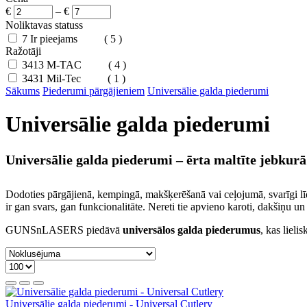
€
–
€
Noliktavas statuss
7
Ir pieejams
( 5 )
Ražotāji
3413
M-TAC
( 4 )
3431
Mil-Tec
( 1 )
Sākums
Piederumi pārgājieniem
Universālie galda piederumi
Universālie galda piederumi
Universālie galda piederumi – ērta maltīte jebkurā
Dodoties pārgājienā, kempingā, makšķerēšanā vai ceļojumā, svarīgi l
ir gan svars, gan funkcionalitāte. Nereti tie apvieno karoti, dakšiņu
GUNSnLASERS piedāvā
universālos galda piederumus
, kas liel
Universālie galda piederumi - Universal Cutlery