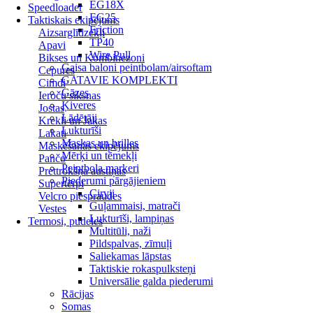
EG18X
Speedloader
EG25
Taktiskais ekipējums
Friction
Aizsarglīdzekļi
TP40
Apavi
Wire Pull
Bikses un Kombinezoni
Gaisa baloni peintbolam/airsoftam
Cepures
GATAVIE KOMPLEKTI
Cimdi
Gāzes
Ieroču siksnas
Ķiveres
Jostas
Lādētāji
Krekli un Jakas
Lukturīši
Lakati
Maskas un brilles
Maskēšanās ekipējums
Mērķi un tēmekļi
Pančo
Peintbola markeri
Prettrokšņa austiņas
Piederumi pārgājieniem
Supertērpi
Cirvji
Velcro piespraudes
Guļammaisi, matrači
Vestes
Lukturīši, lampiņas
Termosi, pudeles
Multitūli, naži
Pildspalvas, zīmuļi
Saliekamas lāpstas
Taktiskie rokaspulksteņi
Universālie galda piederumi
Rācijas
Somas