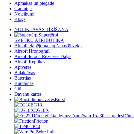
Apmaksa un piegāde
Garantija
Noteikumi
Blogs
NOLIKTAVAS TĪRĪŠANA
Supertērpi
SVĒTKU ATRIBUTIKA
Airsoft ekipējuma kopšanas līdzekļi
Airsoft Hronogrāfi
Airsoft Ieroču Rezerves Daļas
Airsoft Replikas
Aptveres
Balaklāvas
Baterijas
Bumbiņas
Citi
Dāvanu kartes
Burst
EG18
EG18X
Friction
TP40
Wire Pull