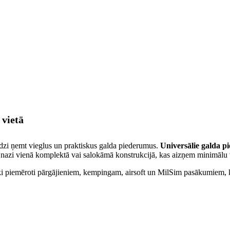
 vietā
īdzi ņemt vieglus un praktiskus galda piederumus.
Universālie galda p
 un nazi vienā komplektā vai salokāmā konstrukcijā, kas aizņem minimālu
iski piemēroti pārgājieniem, kempingam, airsoft un MilSim pasākumiem, 