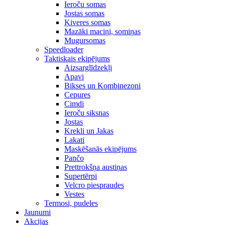
Ieroču somas
Jostas somas
Ķiveres somas
Mazāki maciņi, somiņas
Mugursomas
Speedloader
Taktiskais ekipējums
Aizsarglīdzekļi
Apavi
Bikses un Kombinezoni
Cepures
Cimdi
Ieroču siksnas
Jostas
Krekli un Jakas
Lakati
Maskēšanās ekipējums
Pančo
Prettrokšņa austiņas
Supertērpi
Velcro piespraudes
Vestes
Termosi, pudeles
Jaunumi
Akcijas