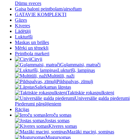
Dūmu sveces
Gaisa baloni peintbolam/airsoftam
GATAVIE KOMPLEKTI
Gāzes
Ķiveres
Lādētāji
Lukturīši
Maskas un brilles
Mērķi un tēmekļi
Peintbola markeri
Cirvji
Guļammaisi, matrači
Lukturīši, lampiņas
Multitūli, naži
Pildspalvas, zīmuļi
Saliekamas lāpstas
Taktiskie rokaspulksteņi
Universālie galda piederumi
Piederumi pārgājieniem
Rācijas
Ieroču somas
Jostas somas
Ķiveres somas
Mazāki maciņi, somiņas
Mugursomas