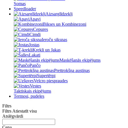
Somas
Speedloader
Aizsarglīdzekļi
Apavi
Bikses un Kombinezoni
Cepures
Cimdi
Ieroču siksnas
Jostas
Krekli un Jakas
Lakati
Maskēšanās ekipējums
Pančo
Prettrokšņa austiņas
Supertērpi
Velcro piespraudes
Vestes
Taktiskais ekipējums
Termosi, pudeles
Filtrs
Filtrs
Atiestatīt visu
Atslēgvārdi
Cena